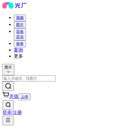
视频
图片
音效
音乐
接单
案例
更多
图片
充值
上传
登录/注册