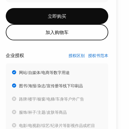
立即购买
加入购物车
企业授权
授权区别
授权书范本
网站/自媒体/电商等数字用途
图书/海报/杂志/宣传册等线下印刷品
路牌/楼宇/橱窗/电梯/车身等户外广告
服饰/杯子/主题/皮肤等商品
电影/电视剧/综艺/纪录片等影视作品或栏目