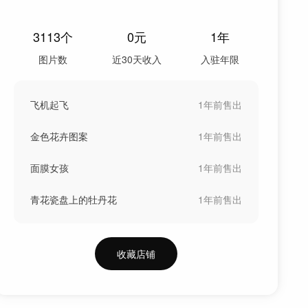
3113
个
0
元
1年
图片数
近30天收入
入驻年限
飞机起飞
1年前
售出
金色花卉图案
1年前
售出
面膜女孩
1年前
售出
青花瓷盘上的牡丹花
1年前
售出
收藏店铺