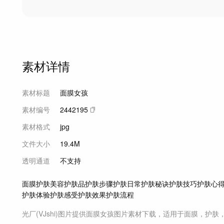
素材详情
素材标题
面膜女孩
素材编号
2442195
素材格式
jpg
文件大小
19.4M
透明通道
不支持
面膜
护肤
美容
护肤品
护肤步骤
护肤日常
护肤秘诀
护肤技巧
护肤心
护肤体验
护肤感受
护肤效果
护肤流程
光厂(VJshi)图片提供
面膜女孩
图片素材
下载，适用于
面膜，护肤