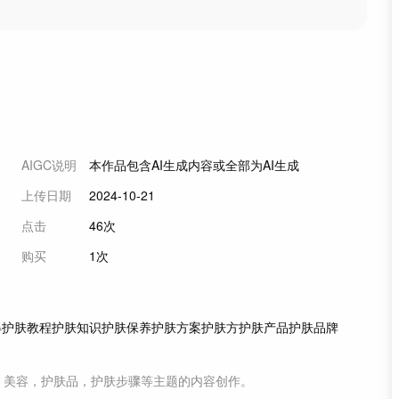
AIGC说明
本作品包含AI生成内容或全部为AI生成
上传日期
2024-10-21
点击
46次
购买
1次
得
护肤教程
护肤知识
护肤保养
护肤方案
护肤方
护肤产品
护肤品牌
，美容，护肤品，护肤步骤等主题
的内容创作。