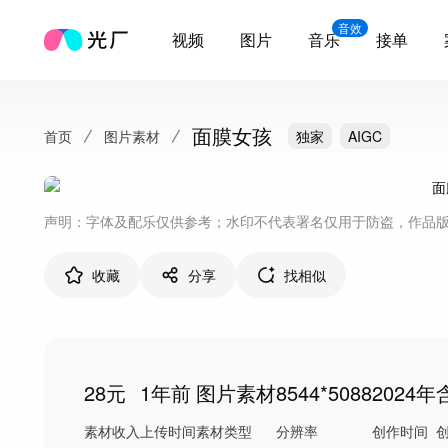
音效
视频
图片
音乐
接单
面膜女孩
首页
图片素材
独家
AIGC
声明：字体及配乐仅供参考；水印不代表署名仅用于防盗，作品
收藏
分享
找相似
28元
1年前
图片素材
8544*5088
2024年
素材收入
上传时间
素材类型
分辨率
创作时间