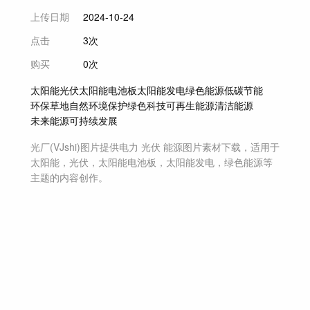
上传日期
2024-10-24
点击
3次
购买
0次
太阳能
光伏
太阳能电池板
太阳能发电
绿色能源
低碳
节能
环保
草地
自然
环境保护
绿色科技
可再生能源
清洁能源
未来能源
可持续发展
光厂(VJshi)图片提供
电力 光伏 能源
图片素材
下载，适用于
太阳能，光伏，太阳能电池板，太阳能发电，绿色能源等
主题
的内容创作。