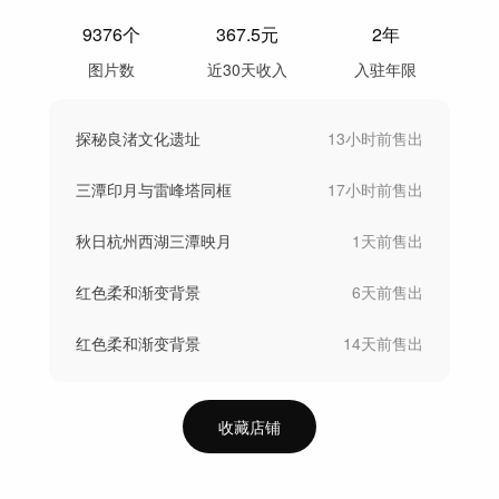
9376
个
367.5
元
2年
图片数
近30天收入
入驻年限
探秘良渚文化遗址
13小时前
售出
三潭印月与雷峰塔同框
17小时前
售出
秋日杭州西湖三潭映月
1天前
售出
红色柔和渐变背景
6天前
售出
红色柔和渐变背景
14天前
售出
收藏店铺