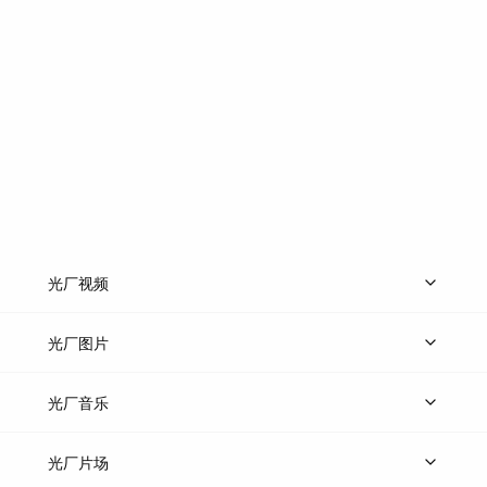
光厂视频
上传视频
精品视频
精选专辑
免费素材
光厂图片
上传图片
精品图片
光厂音乐
热门音乐
免费音效
热门歌单
立即入驻
光厂片场