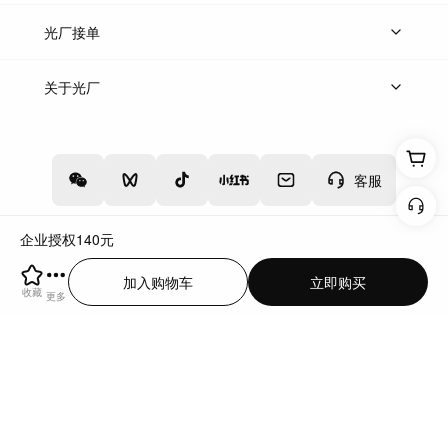
上传案例
AI找镜头
片场榜单
精选案例
光厂接单
上架服务
热门服务
创作人
关于光厂
关于我们
诚聘英才
帮助中心
权责声明
客服
企业授权
140
元
增值电信业务经营许可证：川B2-20160192
蜀ICP备12020238号-4
加入购物车
立即购买
川公网安备51019002000262
违法和不良信息举报中心
收藏
更多
切换到电脑版