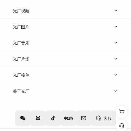
光厂视频
上传视频
精品视频
精选专辑
免费素材
光厂图片
上传图片
精品图片
光厂音乐
热门音乐
免费音效
热门歌单
立即入驻
光厂片场
上传案例
AI找镜头
片场榜单
精选案例
光厂接单
上架服务
热门服务
创作人
关于光厂
关于我们
诚聘英才
帮助中心
权责声明
客服