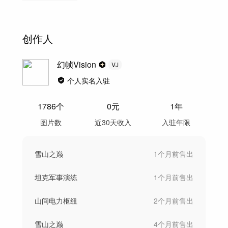
创作人
幻帧Vision
VJ
个人实名入驻
1786
个
0
元
1年
图片数
近30天收入
入驻年限
雪山之巅
1个月前
售出
坦克军事演练
1个月前
售出
山间电力枢纽
2个月前
售出
雪山之巅
4个月前
售出