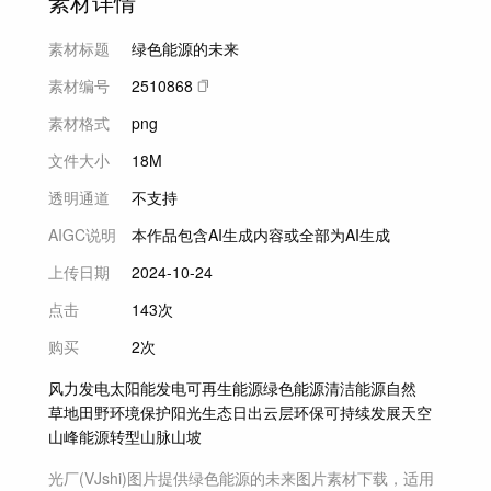
素材详情
素材标题
绿色能源的未来
素材编号
2510868
素材格式
png
文件大小
18M
透明通道
不支持
AIGC说明
本作品包含AI生成内容或全部为AI生成
上传日期
2024-10-24
点击
143次
购买
2次
风力发电
太阳能发电
可再生能源
绿色能源
清洁能源
自然
草地
田野
环境保护
阳光
生态
日出
云层
环保
可持续发展
天空
山峰
能源转型
山脉
山坡
光厂(VJshi)图片提供
绿色能源的未来
图片素材
下载，适用