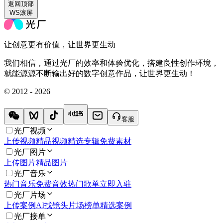
返回
顶部
WS滚屏
让创意更有价值，让世界更生动
我们相信，通过光厂的效率和体验优化，搭建良性创作环境，
就能源源不断输出好的数字创意作品，让世界更生动！
© 2012 - 2026
客服
光厂视频
上传视频
精品视频
精选专辑
免费素材
光厂图片
上传图片
精品图片
光厂音乐
热门音乐
免费音效
热门歌单
立即入驻
光厂片场
上传案例
AI找镜头
片场榜单
精选案例
光厂接单