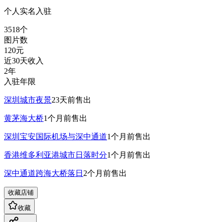
个人实名入驻
3518
个
图片数
120
元
近30天收入
2年
入驻年限
深圳城市夜景
23天前
售出
黄茅海大桥
1个月前
售出
深圳宝安国际机场与深中通道
1个月前
售出
香港维多利亚港城市日落时分
1个月前
售出
深中通道跨海大桥落日
2个月前
售出
收藏店铺
收藏