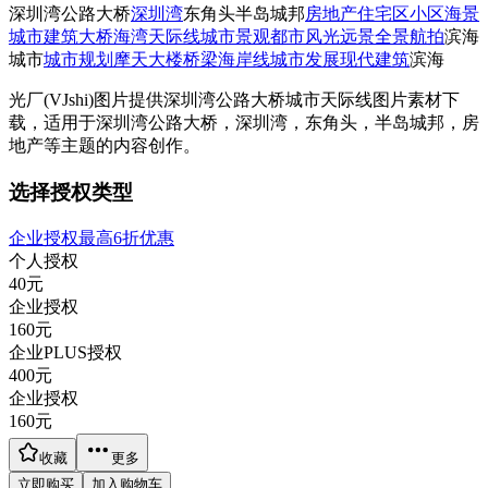
深圳湾公路大桥
深圳湾
东角头
半岛城邦
房地产
住宅区
小区
海景
城市
建筑
大桥
海湾
天际线
城市景观
都市风光
远景
全景
航拍
滨海
城市
城市规划
摩天大楼
桥梁
海岸线
城市发展
现代建筑
滨海
光厂(VJshi)图片提供
深圳湾公路大桥城市天际线
图片素材
下
载，适用于
深圳湾公路大桥，深圳湾，东角头，半岛城邦，房
地产等主题
的内容创作。
选择授权类型
企业授权最高6折优惠
个人授权
40
元
企业授权
160
元
企业PLUS授权
400
元
企业授权
160
元
收藏
更多
立即购买
加入购物车