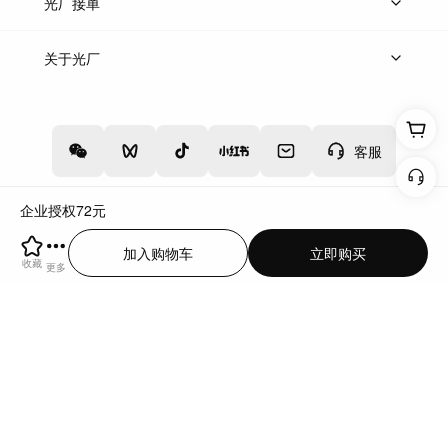
上传案例
AI找镜头
片场榜单
精选案例
光厂接单
上架服务
热门服务
创作人
关于光厂
关于我们
诚聘英才
帮助中心
权责声明
客服
企业授权
72
元
增值电信业务经营许可证：川B2-20160192
蜀ICP备12020238号-4
加入购物车
立即购买
川公网安备51019002000262
违法和不良信息举报中心
收藏
更多
切换到电脑版