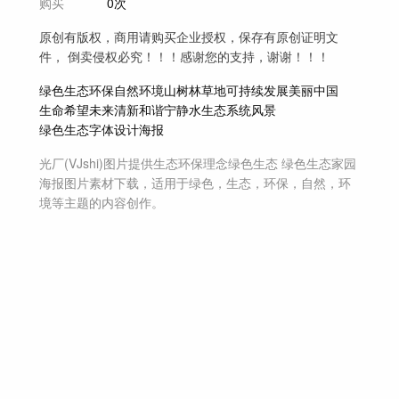
购买
0次
原创有版权，商用请购买企业授权，保存有原创证明文
件， 倒卖侵权必究！！！感谢您的支持，谢谢！！！
绿色
生态
环保
自然
环境
山
树林
草地
可持续发展
美丽
中国
生命
希望
未来
清新
和谐
宁静
水
生态系统
风景
绿色生态字体设计海报
光厂(VJshi)图片提供
生态环保理念绿色生态 绿色生态家园
海报
图片素材
下载，适用于
绿色，生态，环保，自然，环
境等主题
的内容创作。