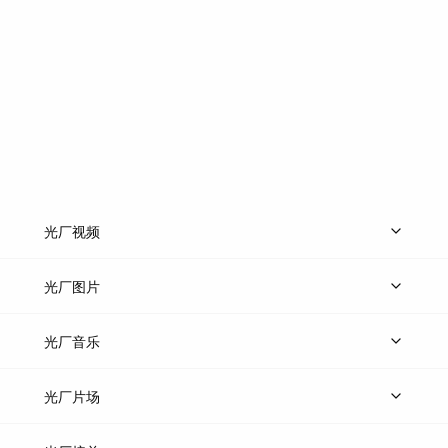
光厂视频
上传视频
精品视频
精选专辑
免费素材
光厂图片
上传图片
精品图片
光厂音乐
热门音乐
免费音效
热门歌单
立即入驻
光厂片场