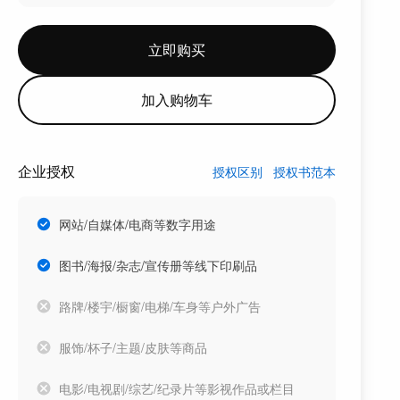
立即购买
加入购物车
企业授权
授权区别
授权书范本
网站/自媒体/电商等数字用途
图书/海报/杂志/宣传册等线下印刷品
路牌/楼宇/橱窗/电梯/车身等户外广告
服饰/杯子/主题/皮肤等商品
电影/电视剧/综艺/纪录片等影视作品或栏目