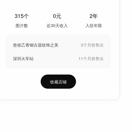
315
个
0
元
2年
图片数
近30天收入
入驻年限
曾侯乙青铜古器纹饰之美
3个月前
售出
深圳火车站
11个月前
售出
收藏店铺