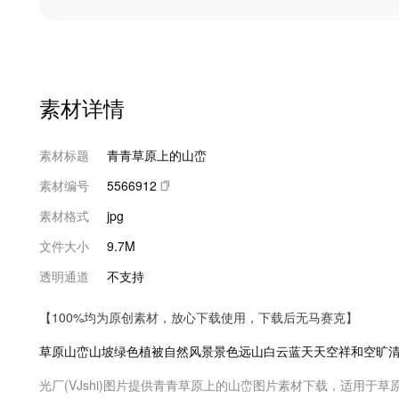
素材详情
素材标题
青青草原上的山峦
素材编号
5566912
素材格式
jpg
文件大小
9.7M
透明通道
不支持
【100%均为原创素材，放心下载使用，下载后无马赛克】
草原
山峦
山坡
绿色
植被
自然
风景
景色
远山
白云
蓝天
天空
祥和
空旷
光厂(VJshi)图片提供
青青草原上的山峦
图片素材
下载，适用于
草