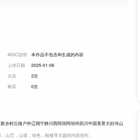
AIGC说明
本作品不包含AI生成的内容
上传日期
2025-01-06
点击
2次
购买
0次
清新
乡村
丘陵
户外
辽阔
宁静
川西
阿坝
阿坝州
四川
中国美景
大好河山
原，山峦，山坡，绿色，植被等主题
的内容创作。