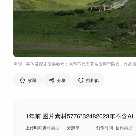
声明：字体及配乐仅供参考；水印不代表署名仅用于防盗，作品
收藏
分享
找相似
1年前
图片素材
5776*3248
2023年
不含AI
上传时间
素材类型
分辨率
创作时间
创作类型