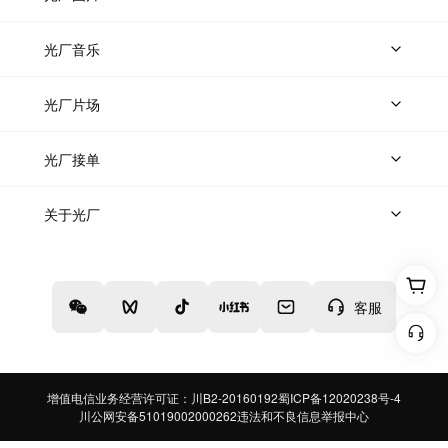
上传图片
精品图片
光厂音乐
热门音乐
免费音效
热门歌单
立即入驻
光厂片场
上传案例
AI找镜头
片场榜单
精选案例
光厂接单
上架服务
热门服务
创作人
关于光厂
关于我们
诚聘英才
帮助中心
权责声明
客服
增值电信业务经营许可证：川B2-20160192
蜀ICP备12020238号-4
川公网安备51019002000262
违法和不良信息举报中心