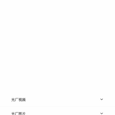
光厂视频
上传视频
精品视频
精选专辑
免费素材
光厂图片