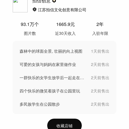
拍信创意
江苏拍信文化创意有限公司
93.1万
个
1665.9
元
2年
图片数
近30天收入
入驻年限
森林中的球面全景, 壮丽的向上视图
1天前
售出
可爱的女孩与妈妈在家里做作业
2天前
售出
一群快乐的女学生放学后一起走在一起的笔记
2天前
售出
四个快乐的微笑着孩子在公园里玩
2天前
售出
多民族学生在公园散步
2天前
售出
收藏店铺