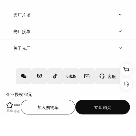
热门音乐
免费音效
热门歌单
立即入驻
光厂片场
上传案例
AI找镜头
片场榜单
精选案例
光厂接单
上架服务
热门服务
创作人
关于光厂
关于我们
诚聘英才
帮助中心
权责声明
客服
企业授权
72
元
增值电信业务经营许可证：川B2-20160192
蜀ICP备12020238号-4
加入购物车
立即购买
川公网安备51019002000262
违法和不良信息举报中心
收藏
更多