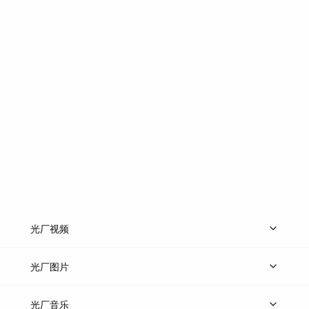
光厂视频
上传视频
精品视频
精选专辑
免费素材
光厂图片
上传图片
精品图片
光厂音乐