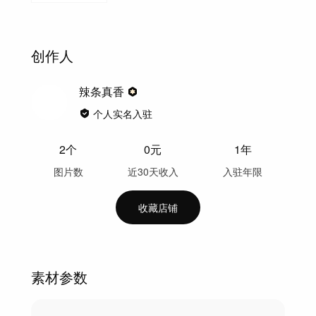
创作人
辣条真香
个人实名入驻
2
个
0
元
1年
图片数
近30天收入
入驻年限
收藏店铺
素材参数