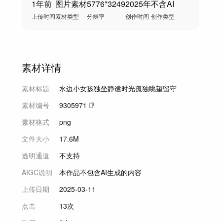
1年前
图片素材
5776*3249
2025年
不含AI
上传时间
素材类型
分辨率
创作时间
创作类型
素材详情
素材标题
水边小女孩独坐静谧时光孤独眺望留守
素材编号
9305971
素材格式
png
文件大小
17.6M
透明通道
不支持
AIGC说明
本作品不包含AI生成的内容
上传日期
2025-03-11
点击
13次