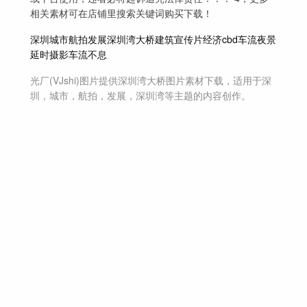
相关素材可在店铺里搜索关键词购买下载！
深圳
城市
航拍
发展
深圳湾
大桥
建筑
宣传片
经济
cbd
车流
夜景
延时摄影
车流不息
光厂(VJshi)图片提供
深圳湾大桥
图片素材
下载，适用于
深
圳，城市，航拍，发展，深圳湾等主题
的内容创作。