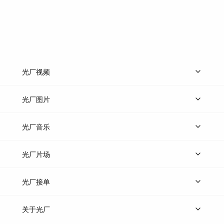
光厂视频
上传视频
精品视频
精选专辑
免费素材
光厂图片
上传图片
精品图片
光厂音乐
热门音乐
免费音效
热门歌单
立即入驻
光厂片场
上传案例
AI找镜头
片场榜单
精选案例
光厂接单
上架服务
热门服务
创作人
关于光厂