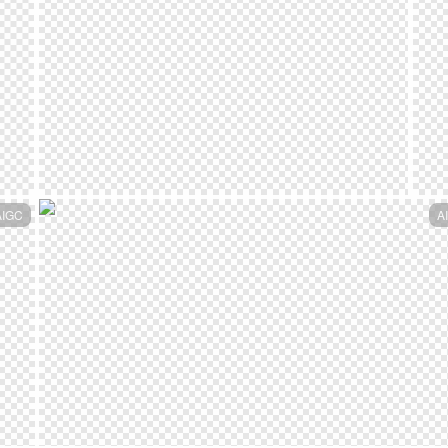
AIGC
A