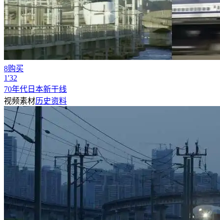
8购买
1'32
70年代日本新干线
视频素材
历史资料