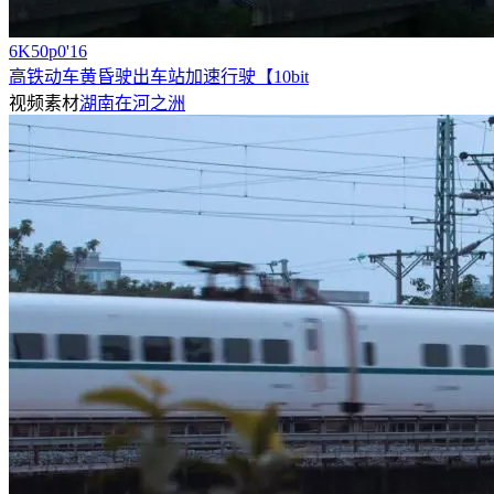
6
K
50
p
0'16
高铁动车黄昏驶出车站加速行驶【10bit
视频素材
湖南在河之洲