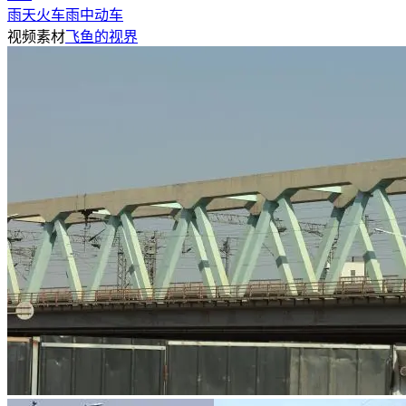
雨天火车雨中动车
视频素材
飞鱼的视界