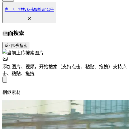
光厂7月“维权及违规处罚”公告
画面搜索
返回经典搜索
添加图片、视频，开始搜索
（
支持点击、粘贴、拖拽
）
支持点
击、粘贴、拖拽
相似素材