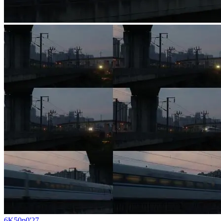
6
K
50
p
0'27