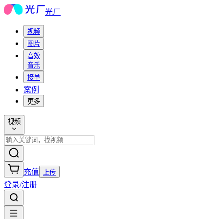
光厂
视频
图片
音效
音乐
接单
案例
更多
视频
充值
上传
登录/注册