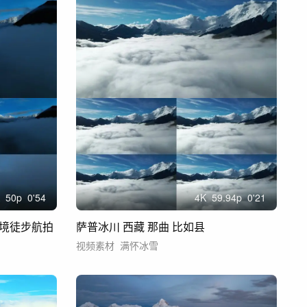
50
p
0'54
4
K
59.94
p
0'21
境徒步航拍
萨普冰川 西藏 那曲 比如县
视频素材
满怀冰雪