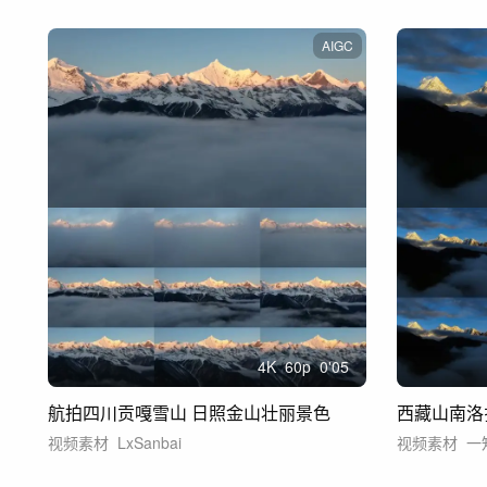
AIGC
4
K
60
p
0'05
航拍四川贡嘎雪山 日照金山壮丽景色
西藏山南洛
视频素材
LxSanbai
视频素材
一