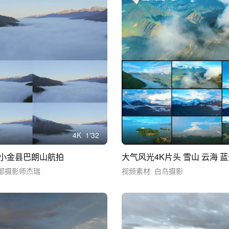
4
K
1'32
小金县巴朗山航拍
大气风光4K片头 雪山 云海 蓝
都摄影师杰瑞
视频素材
白鸟摄影