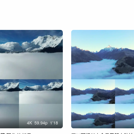
4
K
59.94
p
1'18