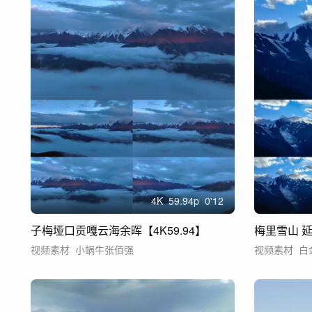
4
K
59.94
p
0'12
子梅垭口贡嘎云海余晖【4K59.94】
梅里雪山 
视频素材
小蜗牛张佰强
视频素材
白