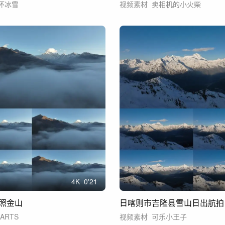
怀冰雪
视频素材
卖相机的小火柴
4
K
0'21
照金山
日喀则市吉隆县雪山日出航拍
ARTS
视频素材
可乐小王子