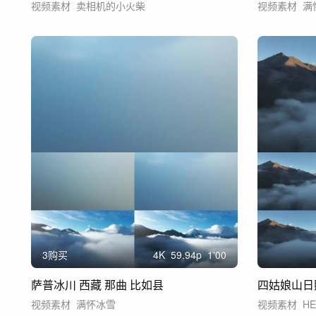
视频素材
卖相机的小火柴
视频素材
满
3购买
4
K
59.94
p
1'00
萨普冰川 西藏 那曲 比如县
四姑娘山日
视频素材
满怀冰雪
视频素材
HE