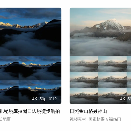
4
K
50
p
0'12
4
K
5
扎秘境库拉岗日边境徒步航拍
日照金山格聂神山
知肥夏
视频素材
买素材得五福临门