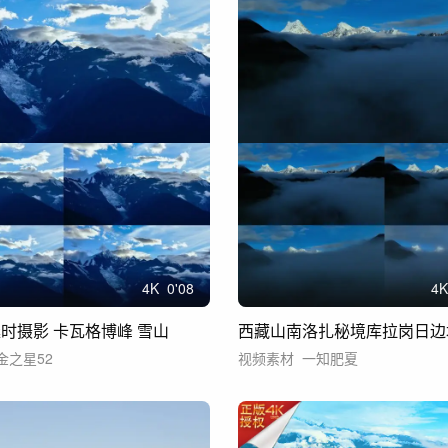
4
K
0'08
4
K
延时摄影 卡瓦格博峰 雪山
西藏山南洛扎秘境库拉岗日边
金之星52
视频素材
一知肥夏