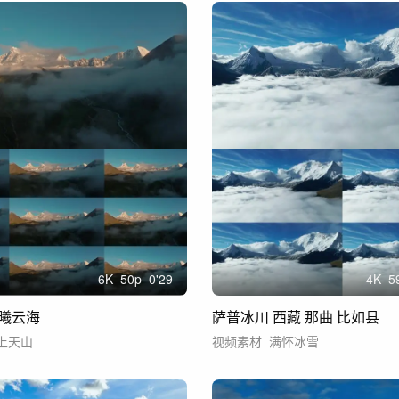
6
K
50
p
0'29
4
K
5
曦云海
萨普冰川 西藏 那曲 比如县
上天山
视频素材
满怀冰雪