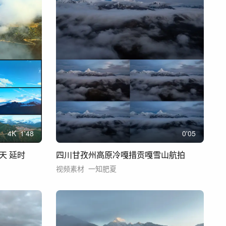
4
K
1'48
0'05
天 延时
四川甘孜州高原冷嘎措贡嘎雪山航拍
视频素材
一知肥夏