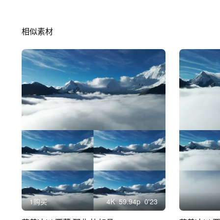
相似素材
1购买
4
K
59.94
p
0'23