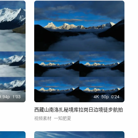
9.94
p
1'03
4
K
50
p
0'24
西藏山南洛扎秘境库拉岗日边境徒步航拍
视频素材
一知肥夏