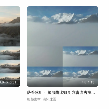
9.94
p
0'31
4
K
1'13
萨普冰川 西藏那曲比如县 念青唐古拉山脉
视频素材
满怀冰雪