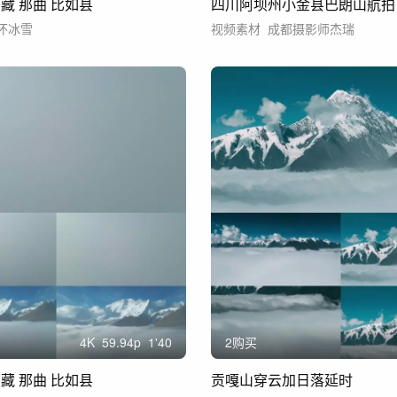
藏 那曲 比如县
四川阿坝州小金县巴朗山航拍
怀冰雪
视频素材
成都摄影师杰瑞
4
K
59.94
p
1'40
2购买
藏 那曲 比如县
贡嘎山穿云加日落延时