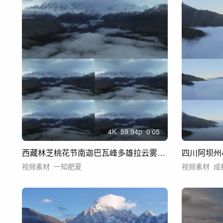
4
K
59.94
p
0'05
西藏林芝桃花节南迦巴瓦峰多雄拉云雾航拍
四川阿坝州
视频素材
一知肥夏
视频素材
成