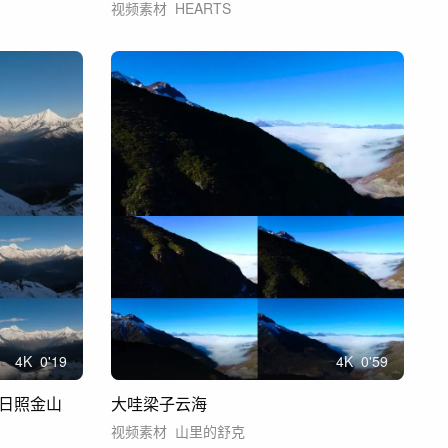
视频素材
HEARTS
4
K
0'19
4
K
0'59
日照金山
大哇梁子云海
视频素材
山里的舒克