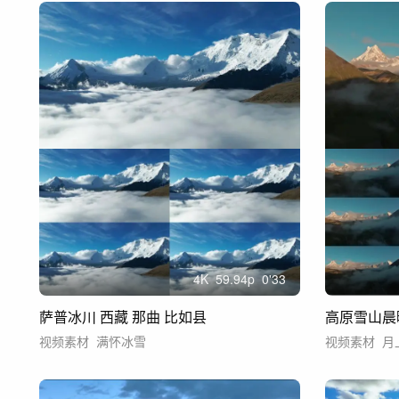
4
K
59.94
p
0'33
萨普冰川 西藏 那曲 比如县
高原雪山晨
视频素材
满怀冰雪
视频素材
月