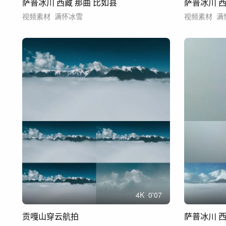
萨普冰川 西藏 那曲 比如县
萨普冰川 西
视频素材
满怀冰雪
视频素材
满
4
K
0'07
贡嘎山穿云航拍
萨普冰川 西