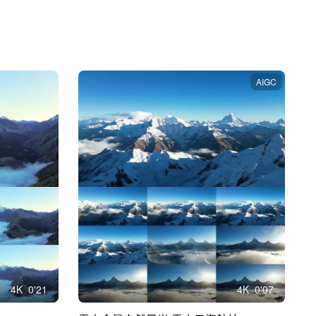
AIGC
4
K
0'21
4
K
0'07