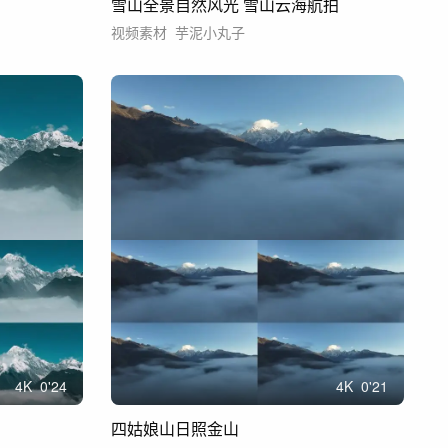
雪山全景自然风光 雪山云海航拍
视频素材
芋泥小丸子
4
K
0'24
4
K
0'21
四姑娘山日照金山