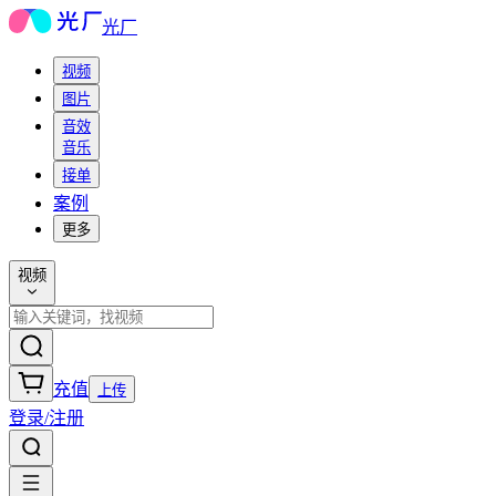
光厂
视频
图片
音效
音乐
接单
案例
更多
视频
充值
上传
登录/注册