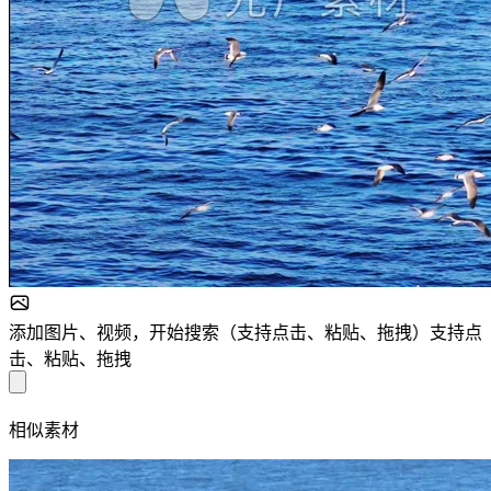
添加图片、视频，开始搜索
（
支持点击、粘贴、拖拽
）
支持点
击、粘贴、拖拽
相似素材