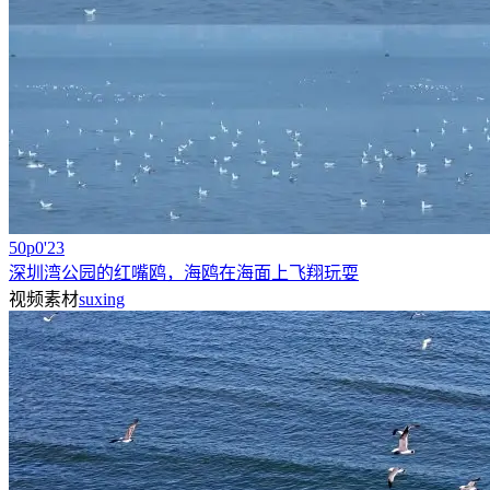
50
p
0'23
深圳湾公园的红嘴鸥，海鸥在海面上飞翔玩耍
视频素材
suxing