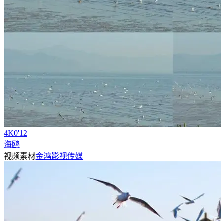
4
K
0'12
海鸥
视频素材
金鸿影视传媒