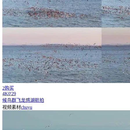
2购买
4
K
0'29
候鸟群飞龙感湖航拍
视频素材
chuyu