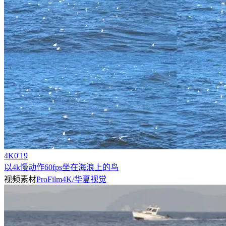
4
K
0'19
以4k慢动作60fps坐在海浪上的鸟
视频素材
ProFilm4K/华夏视觉