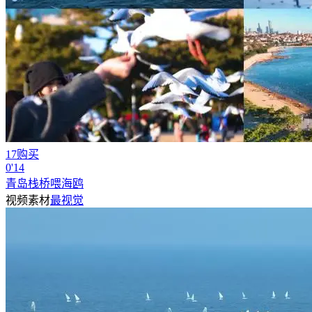
17购买
0'14
青岛栈桥喂海鸥
视频素材
最视觉