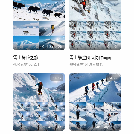
4
K
60
p
2'25
4
K
0'05
雪山探险之旅
雪山攀登团队协作画面
视频素材
云起升
视频素材
环球素材仓二
AIGC
AIGC
4
K
0'05
4
K
60
p
0'50