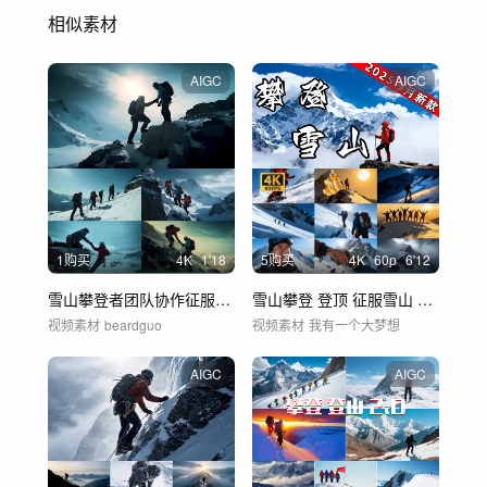
相似素材
AIGC
AIGC
1购买
4
K
1'18
5购买
4
K
60
p
6'12
雪山攀登者团队协作征服雪山挑战之旅
雪山攀登 登顶 征服雪山 奋斗
视频素材
beardguo
视频素材
我有一个大梦想
AIGC
AIGC