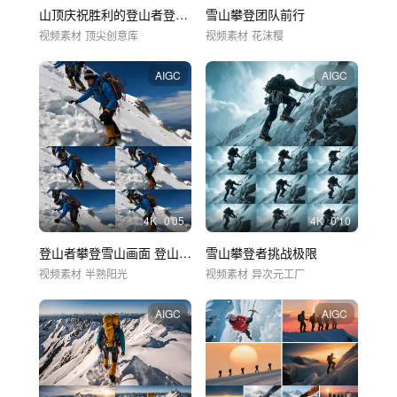
山顶庆祝胜利的登山者登顶登山攀登
雪山攀登团队前行
视频素材
顶尖创意库
视频素材
花沫樱
AIGC
AIGC
4
K
0'05
4
K
0'10
登山者攀登雪山画面 登山者雪山攀登挑战
雪山攀登者挑战极限
视频素材
半熟阳光
视频素材
异次元工厂
AIGC
AIGC