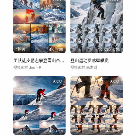
1购买
4
K
1'08
4
K
63
p
0'05
团队徒步励志攀登雪山奋斗登顶
登山运动员冰壁攀爬
视频素材
Joe丶E
视频素材
高发财
AIGC
AIGC
4
K
0'19
4
K
0'05