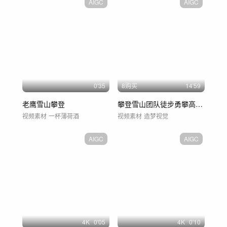
AIGC
AIGC
0'35
8购买
14'59
老鹰雪山攀登
攀登雪山团队徒步勇攀高峰励志奋斗企业精神
视频素材
一杯薄荷酒
视频素材
造梦视觉
AIGC
AIGC
4
K
0'05
4
K
0'10