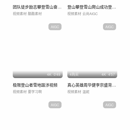
团队徒步励志攀登雪山奋斗登顶登山勇攀高峰
登山攀登雪山爬山成功登顶山顶励志企业宣传
视频素材
酷酷素材
视频素材
云尚AIGC
AIGC
AIGC
4
K
0'49
4购买
4
K
4'57
极限登山者雪地跋涉视频
真心英雄周华健李宗盛背景视频
视频素材
要学习啊
视频素材
温妮
AIGC
AIGC