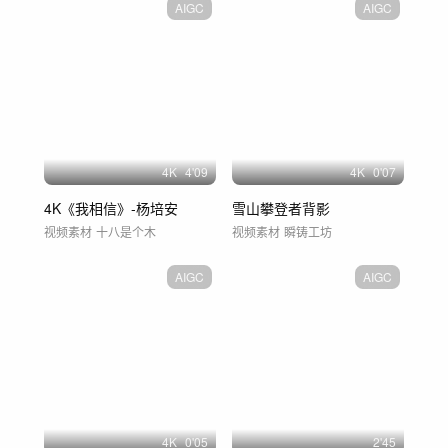
AIGC
AIGC
4
K
4'09
4
K
0'07
4K《我相信》-杨培安
雪山攀登者背影
视频素材
十八是个木
视频素材
瞬铸工坊
AIGC
AIGC
4
K
0'05
2'45