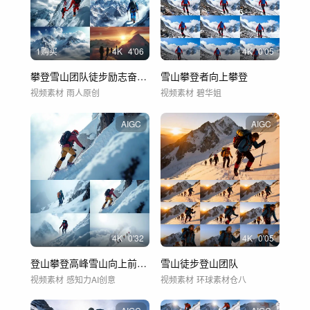
1购买
4
K
4'06
4
K
0'05
攀登雪山团队徒步励志奋斗登山顶勇攀高峰
雪山攀登者向上攀登
视频素材
雨人原创
视频素材
碧华姐
AIGC
AIGC
4
K
0'32
4
K
0'05
登山攀登高峰雪山向上前进勇往直前4K视频
雪山徒步登山团队
视频素材
感知力AI创意
视频素材
环球素材仓八