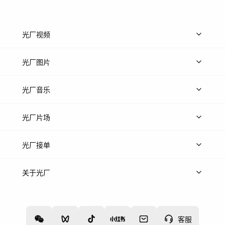
光厂视频
上传视频
精品视频
精选专辑
免费素材
光厂图片
上传图片
精品图片
光厂音乐
热门音乐
免费音效
热门歌单
立即入驻
光厂片场
上传案例
AI找镜头
片场榜单
精选案例
光厂接单
上架服务
热门服务
创作人
关于光厂
关于我们
诚聘英才
帮助中心
权责声明
客服