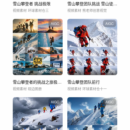
雪山攀登者 挑战极限
雪山攀登团队挑战 雪山徒步登山者
视频素材
环球素材仓三
视频素材
熊老师创意视觉
AIGC
AIGC
4
K
60
p
7'07
4
K
0'05
雪山攀登者的挑战之旅极限运动的勇气与毅力
雪山攀登团队前行
视频素材
砚边图册
视频素材
环球素材仓十一
AIGC
AIGC