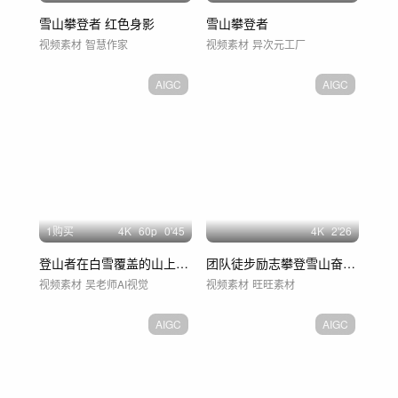
雪山攀登者 红色身影
雪山攀登者
视频素材
智慧作家
视频素材
异次元工厂
AIGC
AIGC
1购买
4
K
60
p
0'45
4
K
2'26
登山者在白雪覆盖的山上行走
团队徒步励志攀登雪山奋斗登顶登山
视频素材
吴老师AI视觉
视频素材
旺旺素材
AIGC
AIGC