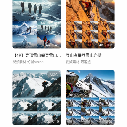
4
K
0'41
4
K
0'05
【4K】登顶雪山攀登雪山励志展望未来
登山者攀登雪山岩壁
视频素材
幻帧Vision
视频素材
阿莲姐
AIGC
60
p
0'10
0'05