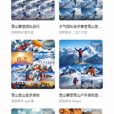
4
K
0'05
4
K
0'10
雪山攀登团队前行
大气团队徒步攀登雪山登山励志胜利4K
视频素材
碧华姐
视频素材
二宝工作室
AIGC
AIGC
4
K
3'16
4
K
1'01
雪山登山徒步探险
登山攀登雪山户外探险登顶山顶励志企业宣传
视频素材
cg大咖
视频素材
Bsight
AIGC
AIGC