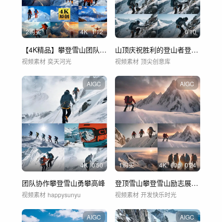
2购买
4
K
1'12
0'10
【4K精品】攀登雪山团队励志徒步
山顶庆祝胜利的登山者登顶登山攀登
视频素材
奕天河光
视频素材
顶尖创意库
AIGC
AIGC
4
K
0'50
1购买
4
K
60
p
0'24
团队协作攀登雪山勇攀高峰
登顶雪山攀登雪山励志展望未来
视频素材
happysunyu
视频素材
开发快乐时光
AIGC
AIGC