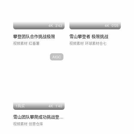
4
K
3'43
4
K
0'05
攀登团队合作挑战极限
雪山攀登者 极限挑战
视频素材
红番薯
视频素材
环球素材仓七
AIGC
1购买
4
K
1'40
雪山团队攀爬成功挑战登峰登顶
视频素材
创意仓库