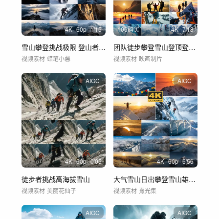
4
K
60
p
1'15
106购买
4
K
7'18
雪山攀登挑战极限 登山者的巅峰时刻
团队徒步攀登雪山登顶登山勇攀高峰雪山攀登
视频素材
蜡笔小馨
视频素材
映画制片
AIGC
AIGC
4
K
60
p
0'05
4
K
60
p
6'56
徒步者挑战高海拔雪山
大气雪山日出攀登雪山雄鹰翱翔
视频素材
美丽花仙子
视频素材
熹光集
AIGC
AIGC