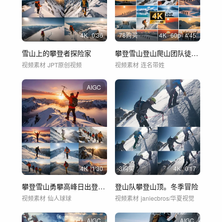
4
K
0'36
78购买
4
K
60
p
4'45
雪山上的攀登者探险家
攀登雪山登山爬山团队徒步励志登顶勇攀高峰
视频素材
JPT原创视频
视频素材
连名带姓
AIGC
4
K
1'30
3购买
4
K
0'17
攀登雪山勇攀高峰日出登山冒险旅程
登山队攀登山顶。冬季冒险
视频素材
仙人球球
视频素材
janiecbros/华夏视觉
AIGC
AIGC