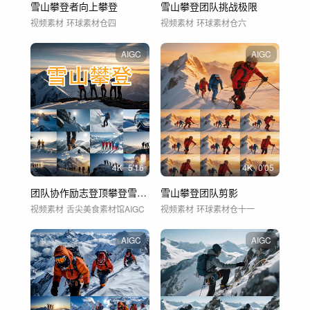
雪山攀登者向上攀登
雪山攀登团队挑战极限
视频素材
环球素材仓四
视频素材
环球素材仓六
AIGC
AIGC
4
K
5'16
4
K
0'05
团队协作励志登顶攀登雪山勇往直前展望未来
雪山攀登团队剪影
视频素材
舌尖美食素材馆AIGC
视频素材
环球素材仓十一
AIGC
AIGC