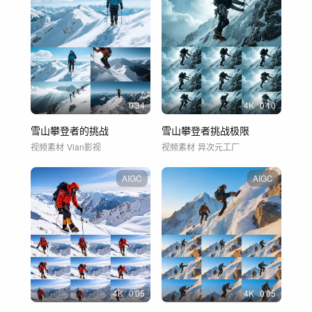
0'34
4
K
0'10
雪山攀登者的挑战
雪山攀登者挑战极限
视频素材
Vlan影视
视频素材
异次元工厂
AIGC
AIGC
4
K
0'05
4
K
0'05