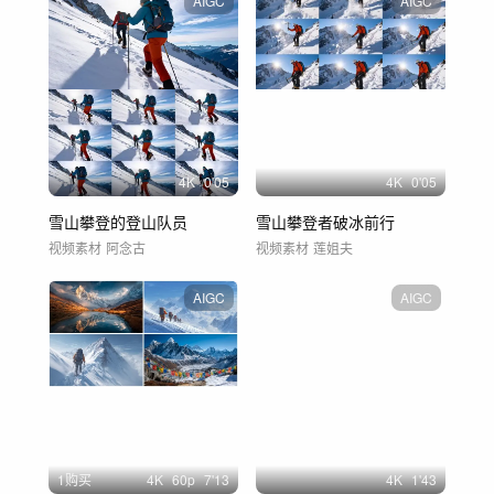
AIGC
AIGC
4
K
0'05
4
K
0'05
雪山攀登的登山队员
雪山攀登者破冰前行
视频素材
阿念古
视频素材
莲姐夫
AIGC
AIGC
1购买
4
K
60
p
7'13
4
K
1'43