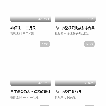
4
K
4'21
1'13
4k倔强 — 五月天
雪山攀登极限挑战励志合集
视频素材
星雪光影
视频素材
像素罐头PixelCan
AIGC
AIGC
4
K
3'15
4
K
0'05
勇于攀登励志空镜视频素材
雪山攀登团队前行
视频素材
suiyuan随缘
视频素材
阿燕姐