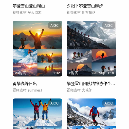
攀登雪山登山爬山
夕阳下攀登雪山脚步
视频素材
今天周末
视频素材
创客角落
AIGC
AIGC
23购买
1'02
2购买
8
K
50
p
1'18
勇攀高峰日出
攀登雪山团队精神协作企业精神战胜自己
视频素材
summerJ
视频素材
大毛驴
AIGC
AIGC