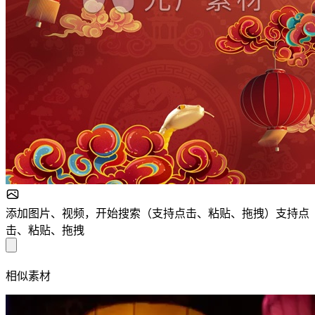
添加图片、视频，开始搜索
（
支持点击、粘贴、拖拽
）
支持点
击、粘贴、拖拽
相似素材