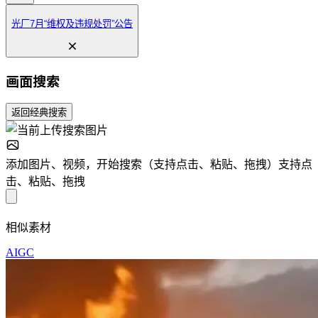
光厂7月“维权及违规处罚”公告
画面搜索
返回经典搜索
添加图片、视频，开始搜索
（
支持点击、粘贴、拖拽
）
支持点
击、粘贴、拖拽
相似素材
AIGC