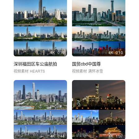
4
K
0'19
4
K
0'10
深圳福田区车公庙航拍
国贸cbd中国尊
视频素材
HEARTS
视频素材
满怀冰雪
4
K
0'44
4
K
1'07