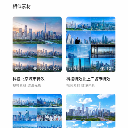
相似素材
9购买
4
K
59.94
p
0'05
93购买
4
K
1'27
科技北京城市特效
科技特效北上广城市特效
视频素材
维漫光影
视频素材
维漫光影