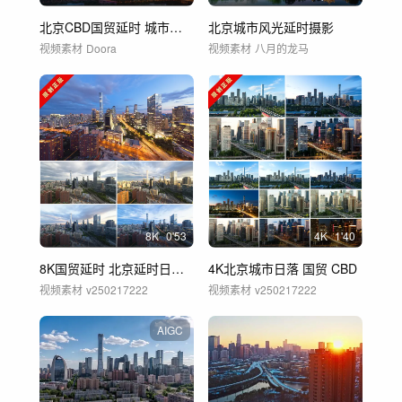
北京CBD国贸延时 城市夜景
北京城市风光延时摄影
视频素材
Doora
视频素材
八月的龙马
8
K
0'53
4
K
1'40
8K国贸延时 北京延时日转夜
4K北京城市日落 国贸 CBD
视频素材
v250217222
视频素材
v250217222
AIGC