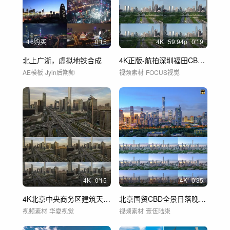
16购买
0'15
4
K
59.94
p
0'19
北上广浙，虚拟地铁合成
4K正版-航拍深圳福田CBD与深南大道
AE模板
Jyin后期师
视频素材
FOCUS视觉
4
K
0'15
4
K
0'35
4K北京中央商务区建筑天际线，中国城市景观
北京国贸CBD全景日落晚霞延时宣传素材
视频素材
华夏视觉
视频素材
壹伍陆柒