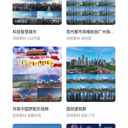
148购买
0'21
4
K
50
p
0'28
科技智慧城市
现代都市高楼航拍广州珠江新城
视频素材
233传媒
视频素材
原创家
2'55
6
K
0'11
共筑中国梦配乐视频
国贸建筑群
视频素材
毅糖泽扬
视频素材
帧彩工坊