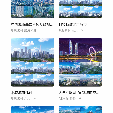
331购买
4
K
1'23
12购买
4
K
0'05
中国城市高端科技特效视频合集
科技特效北京城市
视频素材
维漫光影
视频素材
九天一河
18购买
4
K
0'06
56购买
0'38
北京城市延时
大气互联网+智慧城市交通包装AE模板
视频素材
九天一河
AE模板
齐齐小主