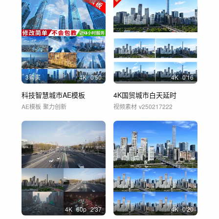
3购买
4
K
0'50
4
K
0'16
科技智慧城市AE模板
4K国贸城市白天延时
AE模板
聚力创新
视频素材
v250217222
4
K
60
p
2'37
4
K
0'20