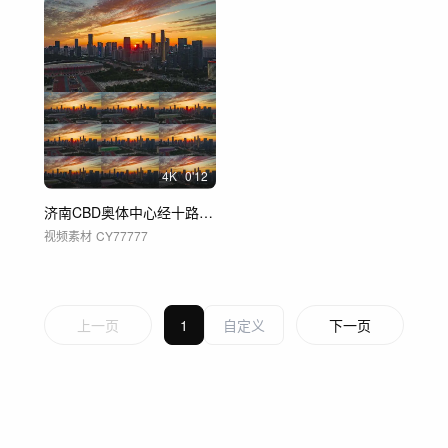
4
K
0'12
济南CBD奥体中心经十路晚霞夕阳航拍延时
视频素材
CY77777
上一页
1
下一页