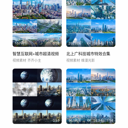
157购买
0'38
267购买
4
K
59.94
p
1'17
智慧互联网+城市超清视频
北上广科技城市特效合集
视频素材
齐齐小主
视频素材
维漫光影
0'10
967购买
4
K
59.94
p
1'14