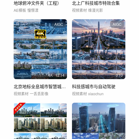
地球俯冲文件夹（工程）
北上广科技城市特效合集
AE模板
憧憬漾
视频素材
维漫光影
AIGC
AIGC
4
K
12'14
0'10
北京地标全息城市智慧城市数字城市
科技感城市与自动驾驶
视频素材
一丢丢影像
视频素材
xiaochun