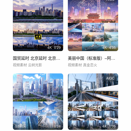
4
K
0'29
4
K
4'35
国贸延时 北京延时 北京火烧云
美丽中国（标准版）–阿鲁阿卓
视频素材
云树光影
视频素材
真金恋火
AIGC
53购买
0'34
4
K
0'05