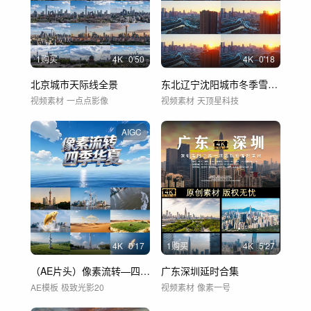
1购买
4
K
0'50
4
K
0'18
北京城市天际线全景
东北辽宁沈阳城市冬季雪景航拍街道与建筑
视频素材
一点点影像
视频素材
天顶星科技
AIGC
4
K
0'17
1购买
4
K
5'27
（AE片头）像素流转—四季华夏
广东深圳延时合集
AE模板
极致光影20
视频素材
像素一号