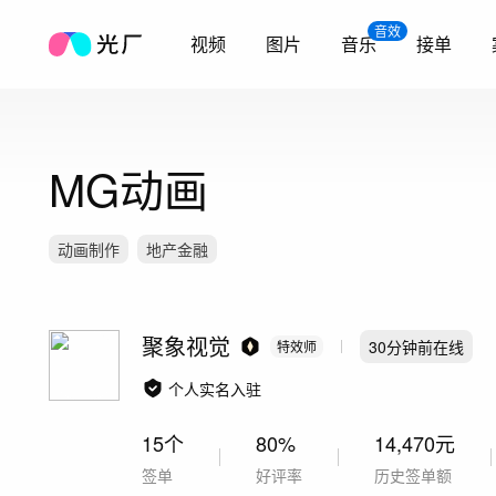
音效
视频
图片
音乐
接单
MG动画
动画制作
地产金融
聚象视觉
30分钟前
在线
特效师
个人实名入驻
15个
80%
14,470元
签单
好评率
历史签单额