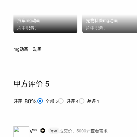
汽车mg动画
宠物科普mg动画
片中职务：
片中职务：
mg动画
动画
甲方评价
5
80%
好评
全部
5
好评
4
差评
1
V**
成交价：
5000
元
查看需求
导演