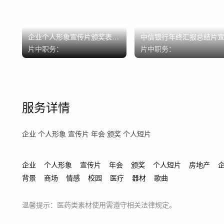
企业个人形象宣传片颁奖表彰
中信银行年终汇报总结片
晚会个人短片
片
片中职务：
片中职务：
服务详情
企业 个人形象 宣传片 年会 颁奖 个人短片
企业
个人形象
宣传片
年会
颁奖
个人短片
房地产
背景
商场
情感
校园
医疗
器材
歌曲
温馨提示：医药类素材使用需遵守相关法律规定。