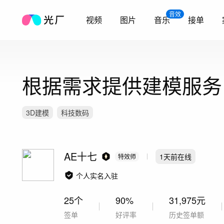
音效
视频
图片
音乐
接单
根据需求提供建模服务
3D建模
科技数码
AE十七
1天前
在线
特效师
个人实名入驻
25个
90%
31,975元
签单
好评率
历史签单额