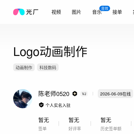
音效
视频
图片
音乐
接单
Logo动画制作
动画制作
科技数码
陈老师0520
2026-06-09
在线
VJ
个人实名入驻
暂无
暂无
暂无
签单
好评率
历史签单额