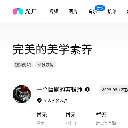
音效
视频
图片
音乐
接单
完美的美学素养
视频剪辑
科技数码
一个幽默的剪辑师
2026-06-12
在
个人实名入驻
暂无
暂无
暂无
签单
好评率
历史签单额