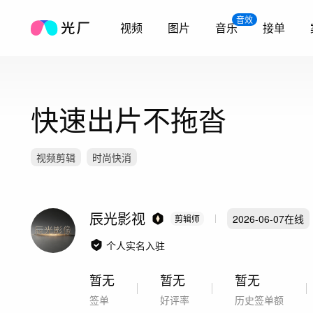
音效
视频
图片
音乐
接单
快速出片不拖沓
视频剪辑
时尚快消
辰光影视
2026-06-07
在线
剪辑师
个人实名入驻
暂无
暂无
暂无
签单
好评率
历史签单额