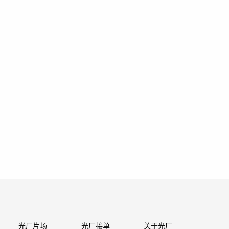
光厂片场
光厂接单
关于光厂