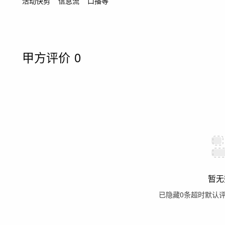
活动快剪
信息流
口播等
甲方评价
0
暂无
已隐藏
0
条超时默认