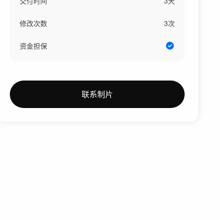
交付时间
3
天
修改次数
3
次
资金担保
联系制片