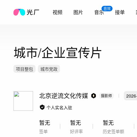
音效
视频
图片
音乐
接单
城市/企业宣传片
项目整包
城市党政
北京逆流文化传媒
2026
摄影师
个人实名入驻
暂无
暂无
暂无
签单
好评率
历史签单额