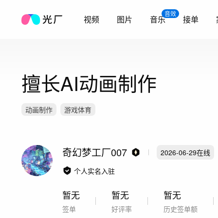
音效
视频
图片
音乐
接单
擅长AI动画制作
动画制作
游戏体育
奇幻梦工厂007
2026-06-29
在线
个人实名入驻
暂无
暂无
暂无
签单
好评率
历史签单额