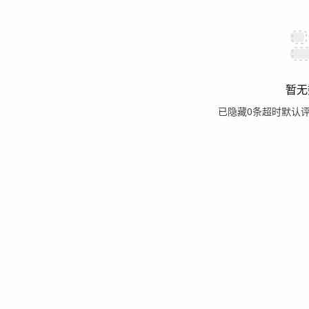
暂无
已隐藏
0
条超时默认