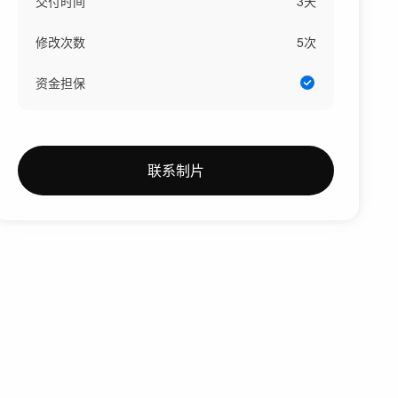
交付时间
3
天
修改次数
5
次
资金担保
联系制片