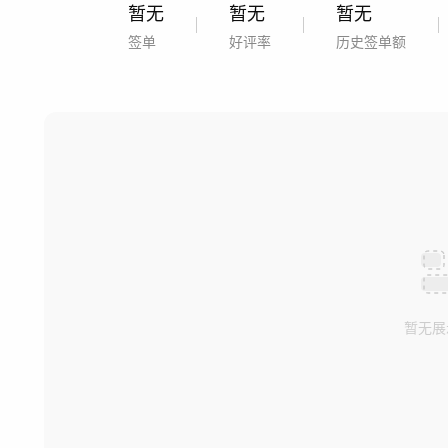
暂无
暂无
暂无
签单
好评率
历史签单额
暂无展