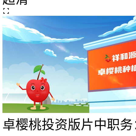
卓樱桃投资版
片中职务