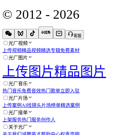
© 2012 - 2026
客服
光厂视频
上传视频
精品视频
精选专辑
免费素材
光厂图片
上传图片
精品图片
光厂音乐
热门音乐
免费音效
热门歌单
立即入驻
光厂片场
上传案例
AI找镜头
片场榜单
精选案例
光厂接单
上架服务
热门服务
创作人
关于光厂
关于我们
诚聘英才
帮助中心
权责声明