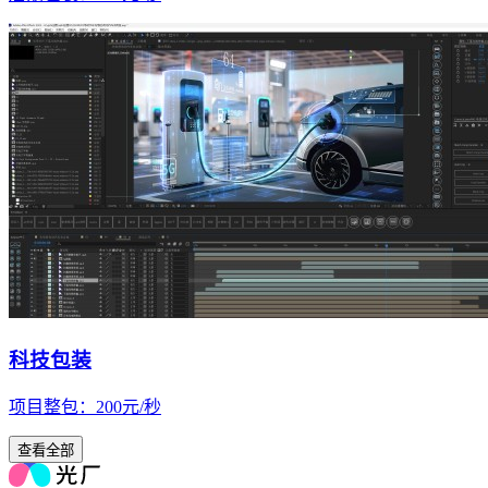
科技包装
项目整包
：
200
元/
秒
查看全部