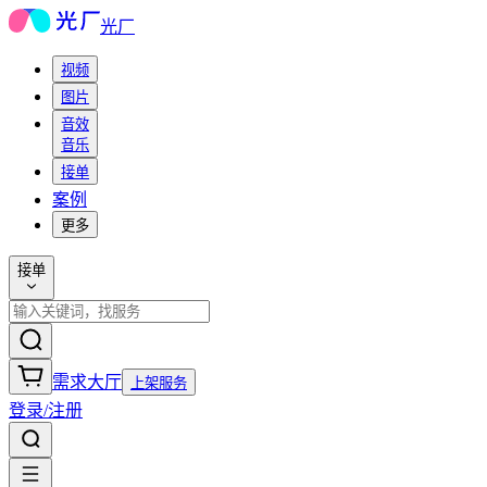
光厂
视频
图片
音效
音乐
接单
案例
更多
接单
需求大厅
上架服务
登录/注册