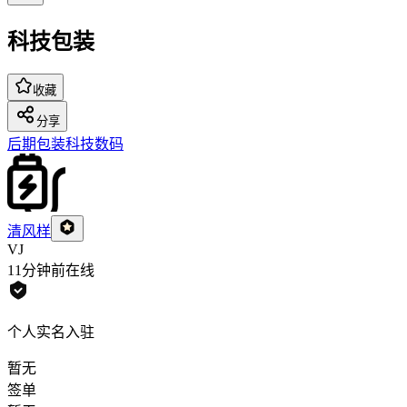
科技包装
收藏
分享
后期包装
科技数码
清风样
VJ
11分钟前
在线
个人实名入驻
暂无
签单