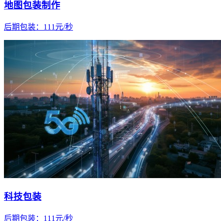
地图包装制作
后期包装
：
111
元/
秒
科技包装
后期包装
：
111
元/
秒