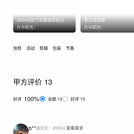
2024远航汽车赛道体验日-试
意识流剪辑
驾感受
片中职务：
片中职务：
快剪
活动
剪辑
包装
节奏
甲方评价
13
100%
好评
全部
13
好评
13
b**
成交价：
2000
元
查看需求