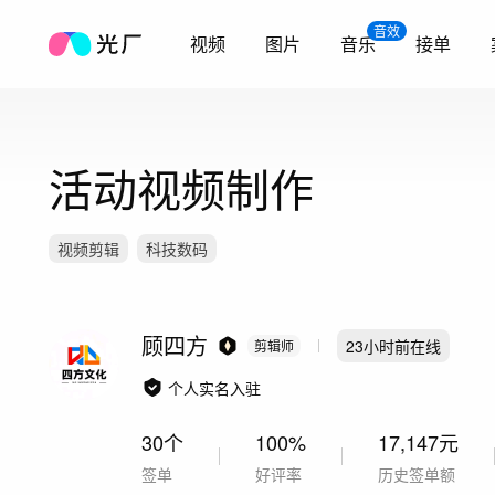
音效
视频
图片
音乐
接单
活动视频制作
视频剪辑
科技数码
顾四方
23小时前
在线
剪辑师
个人实名入驻
30个
100%
17,147元
签单
好评率
历史签单额