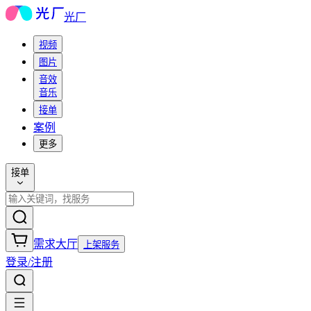
光厂
视频
图片
音效
音乐
接单
案例
更多
接单
需求大厅
上架服务
登录/注册