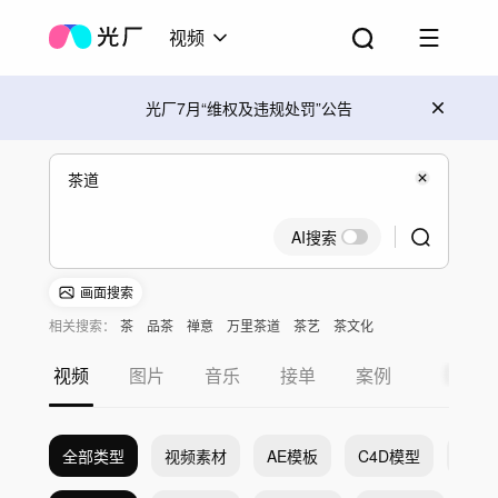
视频
光厂7月“维权及违规处罚”公告
AI搜索
画面搜索
相关搜索：
茶
品茶
禅意
万里茶道
茶艺
茶文化
视频
图片
音乐
接单
案例
全部类型
视频素材
AE模板
C4D模型
Pr模