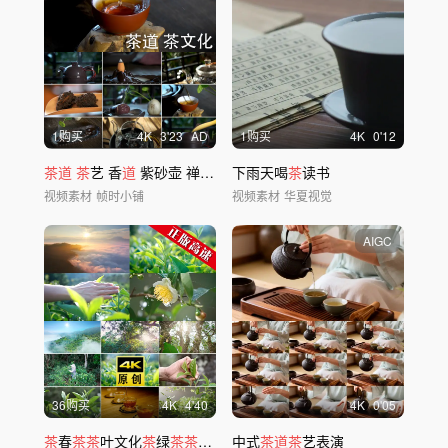
1购买
4
K
3'23
AD
1购买
4
K
0'12
茶道
茶
艺 香
道
紫砂壶 禅
茶
一味
下雨天喝
茶
读书
视频素材
帧时小铺
视频素材
华夏视觉
AIGC
36购买
4
K
4'40
4
K
0'05
茶
春
茶茶
叶文化
茶
绿
茶茶
水泡
茶
中式
白
茶茶道茶
茶道茶
艺表演
汤