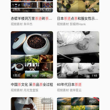
2购买
4
K
4'55
5购买
4
K
0'27
赤壁羊楼洞万里
茶道
砖
茶
赵李桥咸宁航拍
日本
茶道
点
茶
和服女性示范
茶
碗旋
视频素材
朱中杰
视频素材
剪辑师Hank
AIGC
1购买
4
K
60
p
1'09
AD
1购买
50
p
1'48
中国
茶
文化 采
茶
品
茶
全过程
60年代日本
茶道
视频素材
月光宝盒饭
视频素材
彼岸星云
AIGC
AIGC