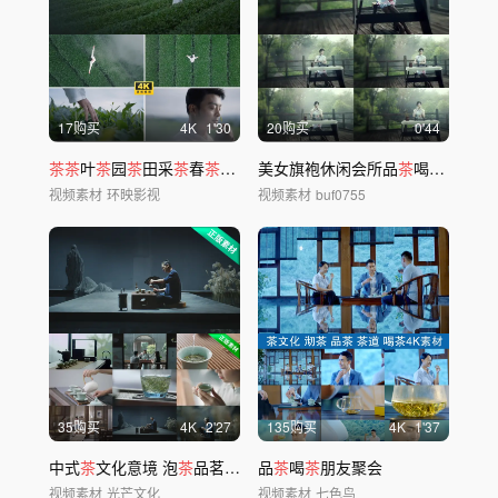
17购买
4
K
1'30
20购买
0'44
茶茶
叶
茶
园
茶
田采
茶
春
茶
初
茶
感受
美女旗袍休闲会所品
茶道茶
文化
茶
喝
茶
泡
茶茶
视频素材
环映影视
视频素材
buf0755
35购买
4
K
2'27
135购买
4
K
1'37
中式
茶
文化意境 泡
茶
品茗
茶道
慢生活合集
品
茶
喝
茶
朋友聚会
视频素材
光芒文化
视频素材
七色鸟