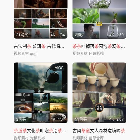
21购买
4
K
1'34
2购买
4
K
2'59
古法制
茶
普洱
茶
古代喝
茶
岩
茶
茶茶
叶掉落
茶
园泡
茶
沏
茶
冲
茶茶
芽
视频素材
qogj
视频素材
环映影视
AIGC
2购买
4
K
1'04
59购买
4
K
2'07
茶道茶
文化
茶
叶泡
茶
沏
茶
倒
茶茶
古风
田
茶道
文人森林意境喝
茶
视频素材
光核视界
视频素材
创意仓库