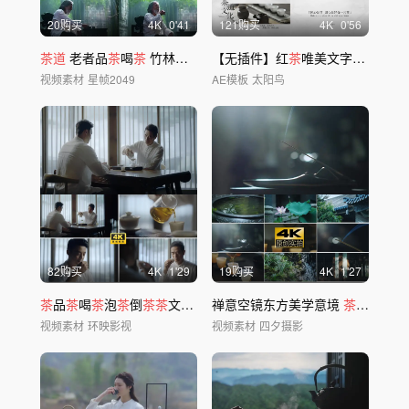
20购买
4
K
0'41
121购买
4
K
0'56
茶道
老者品
茶
喝
茶
竹林院子品
【无插件】红
茶
茶
文化
茶
唯美文字
茶道
文化
视频素材
星帧2049
AE模板
太阳鸟
82购买
4
K
1'29
19购买
4
K
1'27
茶
品
茶
喝
茶
泡
茶
倒
茶茶
文化
茶道
禅意空镜东方美学意境
聊天惬意生活
茶
室光影背
视频素材
环映影视
视频素材
四夕摄影