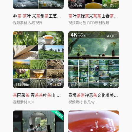
30购买
4
K
3'36
46购买
4
K
2'55
4k
茶
茶
叶 采
茶
制
茶
工艺泡
茶茶道茶
茶
叶
茶
文化
绿
茶
采
茶茶
山春
茶茶
园
茶道
视频素材
泓观视界
视频素材包
RED原创视频
AIGC
112购买
4
K
8'03
94购买
4
K
2'46
茶
园采
茶
春
茶茶
叶
茶
山
茶
茶
叶加工制作
意境
茶道
禅意
茶
文化唯美品
茶
视频素材
K0I
视频素材
依凡hy