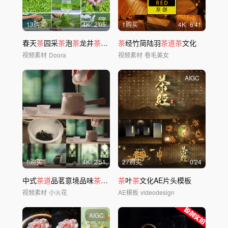
13购买
4
K
2'05
1购买
4
K
6'41
春天
茶
园采
茶
泡
茶
龙井
茶道茶
叶
茶
经竹简陆羽
茶道茶
文化
视频素材
Doora
视频素材
卷毛美女
AIGC
8购买
4
K
2'51
27购买
0'24
中式
茶道
品茗意境品味
茶
香闻
茶
茶
香
叶
茶
文化AE片头模板
视频素材
小火花
AE模板
videodesign
AIGC