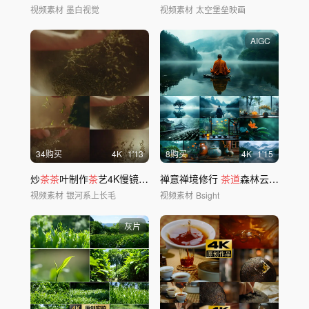
视频素材
墨白视觉
视频素材
太空堡垒映画
AIGC
34购买
4
K
1'13
8购买
4
K
1'15
炒
茶茶
叶制作
茶
艺4K慢镜头合集
禅意禅境修行
茶道
森林云雾意境 东方美学
视频素材
银河系上长毛
视频素材
Bsight
灰片