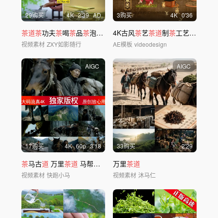
29购买
4
K
2'39
AD
3购买
4
K
0'36
茶道茶
功夫
茶
喝
茶
品
茶
泡
茶
沏
茶
4K古风
绿
茶
雀舌
茶
艺
茶
茶道
制
茶
工艺流程AE模版
视频素材
ZXY如影随行
AE模板
videodesign
AIGC
AIGC
17购买
4
K
60
p
3'18
33购买
2'29
茶
马古
道
万里
茶道
马帮运输 盐
万里
道
茶道
视频素材
快跑小马
视频素材
沐马仁