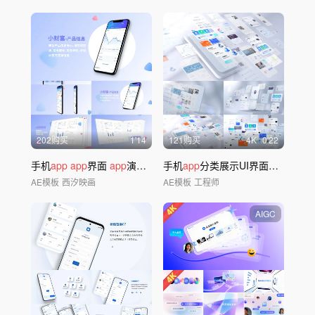
202购买
1'14
121购买
4
K
0'22
手机
app
app
界面
app
演示 UI
手机
app
分类展示UI界面应用功能介绍
AE模板
西汐映画
AE模板
工程师
AIGC