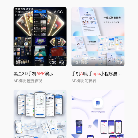
AIGC
3购买
0'30
AD
137购买
1'19
黑金3D手机
APP
演示
手机
A
I助手
app
小程序展示模板
AE模板
匠鑫影视
AE模板
宅神君