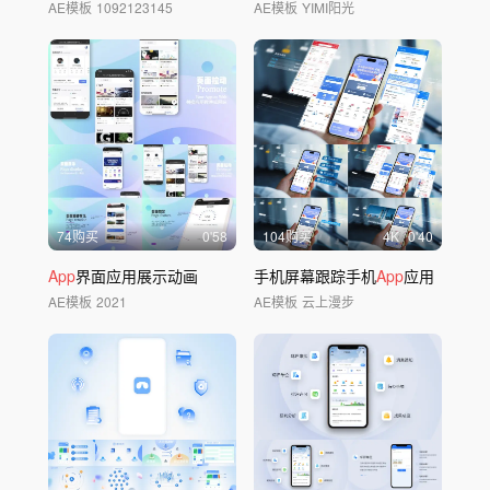
AE模板
1092123145
AE模板
YIMI阳光
74购买
0'58
104购买
4
K
0'40
App
界面应用展示动画
手机屏幕跟踪手机
App
应用
AE模板
2021
AE模板
云上漫步