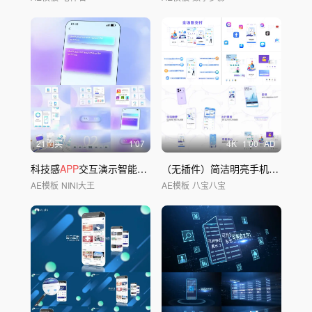
21购买
1'07
4
K
1'00
AD
科技感
APP
交互演示智能数据管理分项
（无插件）简洁明亮手机
APP
功能
AE模板
NINI大王
AE模板
八宝八宝