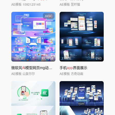
AE模板
1092123145
AE模板
昱柠猫
AIGC
10购买
4
K
0'58
11购买
0'43
微软风
A
I模型网页mg动画（纯
A
手机
E制作）
app
界面展示
AE模板
山复尔尔
AE模板
方奇动画