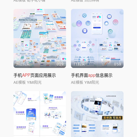
302购买
0'29
71购买
0'59
手机
APP
页面应用展示
手机界面
app
信息展示
AE模板
YIMI阳光
AE模板
YIMI阳光