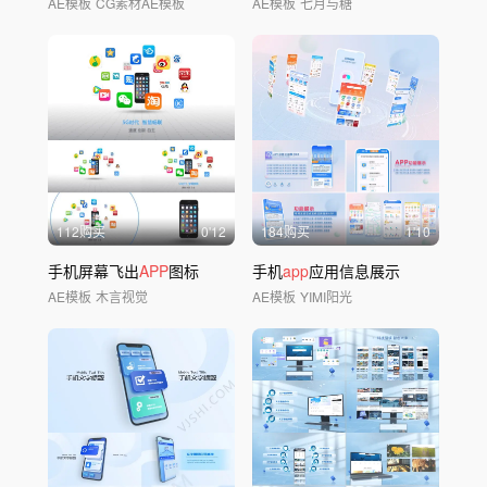
AE模板
CG素材AE模板
AE模板
七月与糖
112购买
0'12
184购买
1'10
手机屏幕飞出
APP
图标
手机
app
应用信息展示
AE模板
木言视觉
AE模板
YIMI阳光