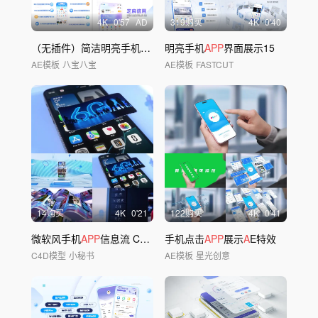
4
K
0'57
AD
319购买
4
K
0'40
（无插件）简洁明亮手机
APP
功能展示
明亮手机
APP
界面展示15
AE模板
八宝八宝
AE模板
FASTCUT
14购买
4
K
0'21
122购买
4
K
0'41
微软风手机
APP
信息流 C4D+
A
E工程
手机点击
APP
展示
A
E特效
C4D模型
小秘书
AE模板
星光创意