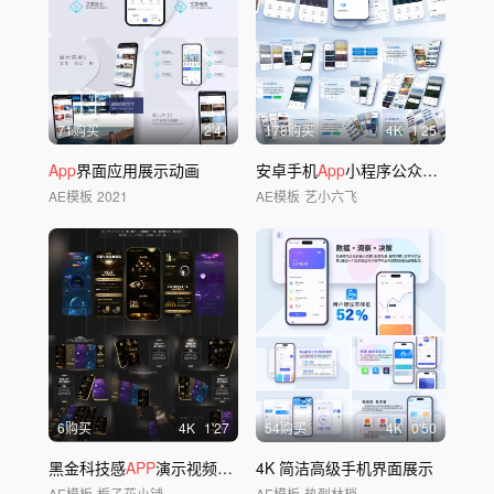
71购买
2'41
178购买
4
K
1'25
App
界面应用展示动画
安卓手机
App
小程序公众号界面展示
AE模板
2021
AE模板
艺小六飞
6购买
4
K
1'27
54购买
4
K
0'50
黑金科技感
APP
演示视频无插件
4K 简洁高级手机界面展示
AE模板
栀子花小铺
AE模板
热烈林梢