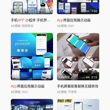
15购买
0'27
21购买
4
K
1'46
手机
APP
小程序 手机界面功能展示
App
界面应用展示动画
AE模板
视频原创
AE模板
2021
6购买
1'10
545购买
4
K
0'15
App
界面应用展示动画
手机屏幕抠像替换无缝转场
AE模板
2021
AE模板
不改呀