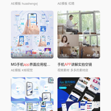
AE模板
huashengvj
AE模板
杠精
21购买
0'12
1购买
4
K
1'02
MG手机
app
界面应用程序展示
手机
APP
讲解实拍空镜
AE模板
K帧视觉
视频素材
多多的素材店