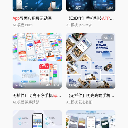
171购买
1'34
480购买
0'33
App
界面应用展示动画
【E3D作】手机科技
APP
演示介绍2
AE模板
2021
AE模板
jankrey6
AIGC
67购买
4
K
0'54
14购买
0'51
无插件）明亮干净手机
app
界面应用功能
【无插件】明亮高端手机
APP
宣传
AE模板
数字梦影
AE模板
初心依旧