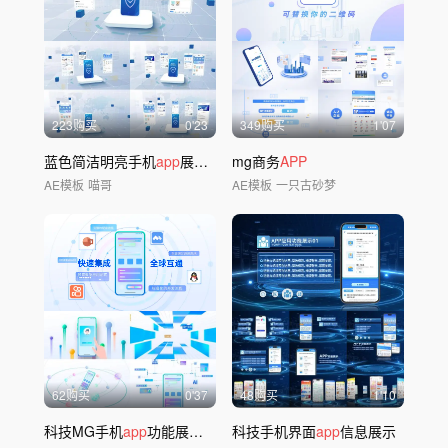
223购买
0'23
349购买
1'07
蓝色简洁明亮手机
app
展示
a
e模板包装
mg商务
APP
AE模板
喵哥
AE模板
一只古砂梦
62购买
0'37
48购买
1'10
科技MG手机
app
功能展示动画
科技手机界面
app
信息展示