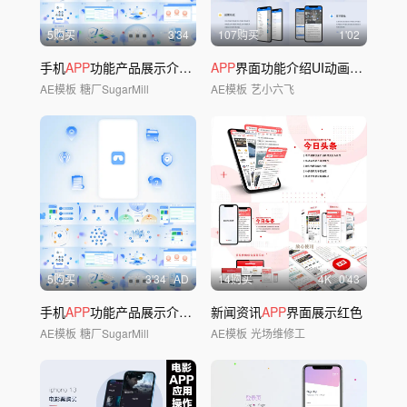
5购买
3'34
107购买
1'02
手机
APP
功能产品展示介绍教学
APP
A
E模板
界面功能介绍UI动画MG页面包装
AE模板
糖厂SugarMill
AE模板
艺小六飞
5购买
3'34
AD
14购买
4
K
0'43
手机
APP
功能产品展示介绍教学
新闻资讯
A
E模板
APP
界面展示红色
AE模板
糖厂SugarMill
AE模板
光场维修工