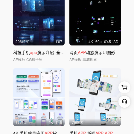
206购买
1'07
4
K
60
p
0'45
AD
科技手机
app
演示介绍_全部可修改
网页
APP
动态演示UI图形
AE模板
CG狮子鱼
AE模板
鹏城视界
17购买
4
K
1'15
76购买
0'20
4K 手机信息应用
APP
软件UI界面展示
手机
APP
新闻
APP
APP
网络