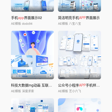
133购买
0'28
4
K
2'01
AD
手机
app
界面展示02
简洁明亮手机
APP
界面展示
AE模板
dodo94
AE模板
八宝八宝
99购买
0'54
87购买
0'57
科技大数据mg动画 互联网mg
公众号小程序
APP
手机样机界面展示
AE模板
深度求索
AE模板
艺小六飞