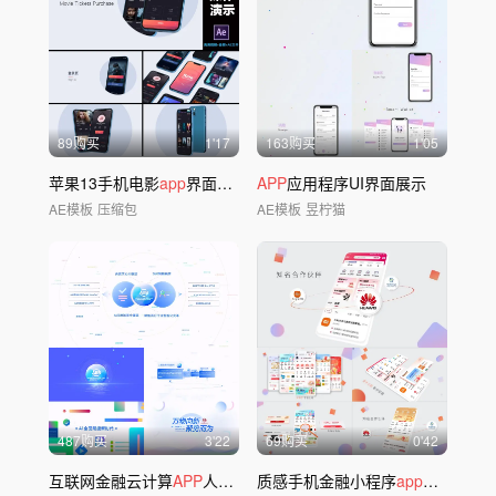
89购买
1'17
163购买
1'05
苹果13手机电影
app
界面交互展示视频
APP
应用程序UI界面展示
AE模板
压缩包
AE模板
昱柠猫
487购买
3'22
69购买
0'42
互联网金融云计算
APP
人工智能网络大数据
质感手机金融小程序
app
展示
A
E模