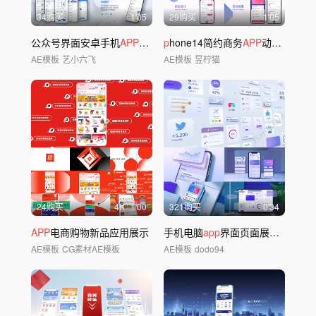
34购买
1'05
29购买
1'05
公众号界面安卓手机
APP
小程序UI展示
p
hone14简约商务
APP
动画展示
A
E
AE模板
艺小六飞
AE模板
昱柠猫
24购买
4
K
1'00
321购买
0'34
APP
电商购物新品应用展示
手机电脑
app
界面页面展示03
AE模板
CG素材AE模板
AE模板
dodo94