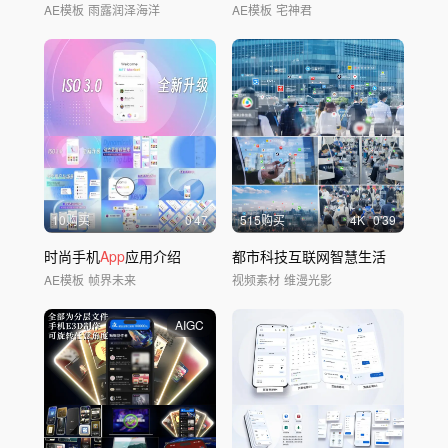
AE模板
雨露润泽海洋
AE模板
宅神君
10购买
0'47
515购买
4
K
0'39
时尚手机
App
应用介绍
都市科技互联网智慧生活
AE模板
帧界未来
视频素材
维漫光影
AIGC