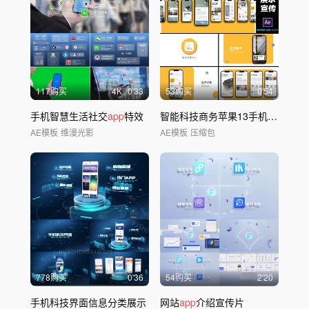
117购买
4
K
0'33
53购买
0'54
手机智慧生活社交
app
特效
智能科技商务苹果13手机
app
视频
AE模板
维漫光影
AE模板
压缩包
778购买
0'36
54购买
2'20
手机科技界面信息分类展示
网站
app
介绍宣传片