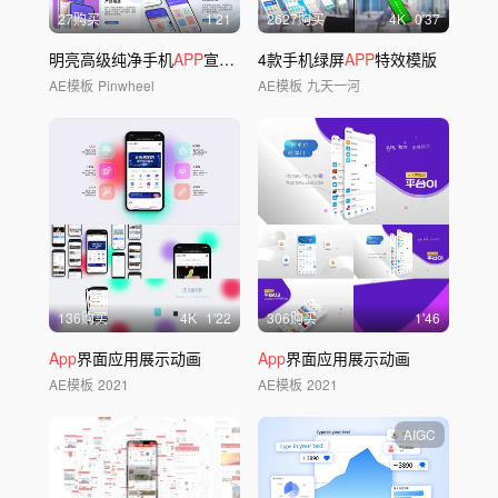
27购买
1'21
2627购买
4
K
0'37
明亮高级纯净手机
APP
宣传模板02
4款手机绿屏
APP
特效模版
AE模板
Pinwheel
AE模板
九天一河
136购买
4
K
1'22
306购买
1'46
App
界面应用展示动画
App
界面应用展示动画
AE模板
2021
AE模板
2021
AIGC