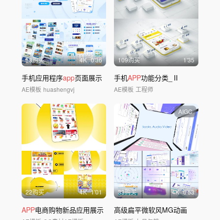
58购买
4
K
0'36
109购买
1'35
手机应用程序
app
页面展示
手机
APP
功能分类_Ⅱ
AE模板
huashengvj
AE模板
工程师
AIGC
22购买
4
K
1'01
33购买
4
K
0'53
APP
电商购物新品应用展示
高级扁平微软风MG动画