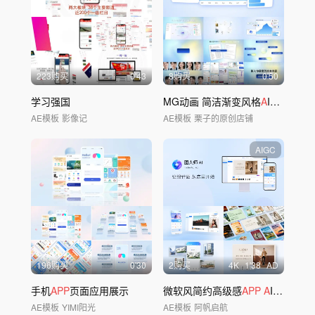
223购买
0'43
8购买
0'50
学习强国
MG动画 简洁渐变风格
A
I产品宣传
AE模板
影像记
AE模板
栗子的原创店铺
AIGC
196购买
0'30
2购买
4
K
1'38
AD
手机
APP
页面应用展示
微软风简约高级感
APP
A
I软件功能演示
AE模板
YIMI阳光
AE模板
阿帆启航