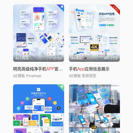
305购买
0'50
94购买
4
K
1'24
明亮高级纯净手机
APP
宣传模板
手机
App
应用信息展示
AE模板
Pinwheel
AE模板
影辰视觉