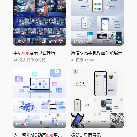
1购买
4
K
0'10
AD
1233购买
1'00
手机
app
展示界面转场
简洁明亮手机界面功能展示
AE模板
鳄鱼的怜悯
AE模板
agray
212购买
1'01
75购买
1'17
人工智能MG动画
app
平台介绍
极简UI界面展示