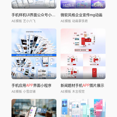
163购买
0'48
162购买
4
K
1'02
手机样机UI界面公众号小程序
APP
微软风格企业宣传mg动画
展示
AE模板
艺小六飞
AE模板
动画拿铁君
41购买
4
K
1'32
172购买
0'10
手机应用
APP
界面小程序
新闻题材手机
APP
图片展示
AE模板
小雪店铺
AE模板
木言视觉