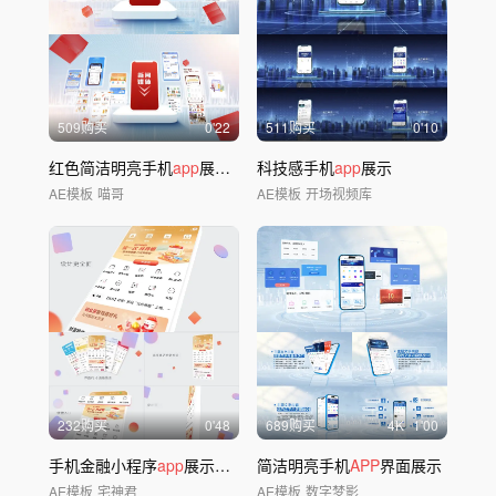
509购买
0'22
511购买
0'10
红色简洁明亮手机
app
展示
a
e模板包装
科技感手机
app
展示
AE模板
喵哥
AE模板
开场视频库
232购买
0'48
689购买
4
K
1'00
手机金融小程序
app
展示
A
E模板
简洁明亮手机
APP
界面展示
AE模板
宅神君
AE模板
数字梦影