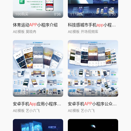
100购买
0'36
117购买
0'50
体育运动
APP
小程序介绍
科技感城市手机
app
小程序展示
AE模板
莫晓冉
AE模板
开场视频库
22购买
4
K
1'21
64购买
4
K
1'49
安卓手机
App
应用小程序公众号界面包装
安卓手机
APP
小程序公众号页面展示
AE模板
艺小六飞
AE模板
艺小六飞