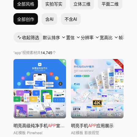
全部风格
实拍写实
立体三维
平面二维
抽
全部创作
含AI
不含AI
收起筛选
默认排序
置信
分辨率
宽高比
帧率
“
app
”
视频素材
共
14,745
个
27购买
1'21
AD
221购买
4
K
1'12
明亮高级纯净手机
APP
宣传模板02
明亮手机
APP
应用展示
AE模板
Pinwheel
AE模板
影辰视觉