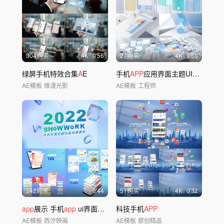
304购买
4
K
0'56
27购买
4
K
0'50
绿屏手机特效合集
A
E
手机
APP
应用界面主题UI展示
AE模板
维漫光影
AE模板
工程师
242购买
0'44
51购买
4
K
0'32
app
展示 手机
app
ui界面展示
科技手机
APP
AE模板
西汐映画
AE模板
原创精品