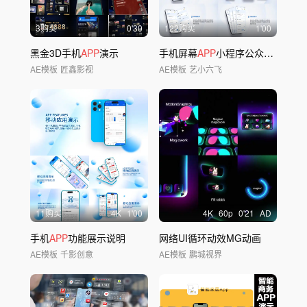
3购买
0'30
122购买
1'00
黑金3D手机
APP
演示
手机屏幕
APP
小程序公众号UI界面展示
AE模板
匠鑫影视
AE模板
艺小六飞
11购买
4
K
1'00
4
K
60
p
0'21
AD
手机
APP
功能展示说明
网络UI循环动效MG动画
AE模板
千影创意
AE模板
鹏城视界