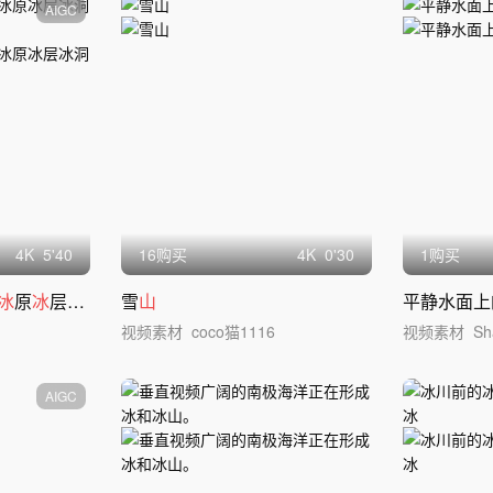
AIGC
4
K
5'40
16购买
4
K
0'30
1购买
冰
原
冰
层
冰
洞
冰
洋
雪
山
平静水面上
视频素材
coco猫1116
视频素材
Sh
AIGC