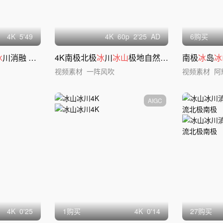
4
K
5'49
4
K
60
p
2'25
AD
6购买
冰
川消融 全球变暖
4K南极北极
冰
川
冰山
极地自然风光
南极
冰
岛
冰
视频素材
一阵风吹
视频素材
阿
AIGC
4
K
0'25
1购买
4
K
0'14
27购买