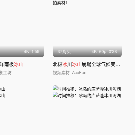
4
K
1'59
37购买
4
K
60
p
0'38
洋南极
冰山
北极
冰
川
冰山
崩塌全球气候变暖航拍素材1
象工坊
视频素材
AccFun