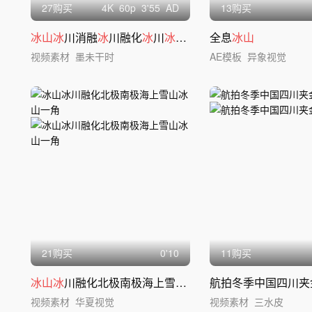
27购买
4
K
60
p
3'55
AD
13购买
冰山冰
川消融
冰
川融化
冰
川
冰
河水流北极南极
全息
冰山
视频素材
墨未干时
AE模板
异象视觉
21购买
0'10
11购买
冰山冰
川融化北极南极海上雪
山冰山
一角
航拍冬季中国四川夹
视频素材
华夏视觉
视频素材
三水皮