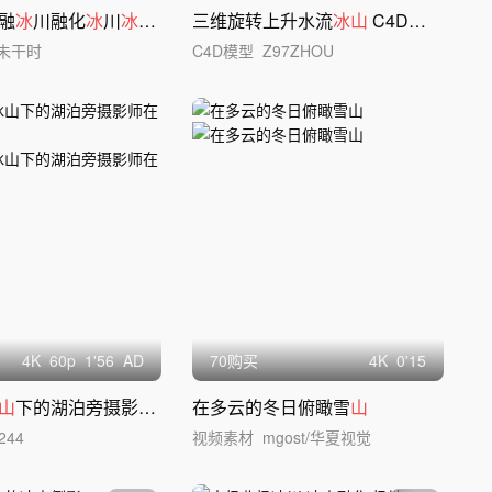
融
冰
川融化
冰
川
冰
河水流北极南极
三维旋转上升水流
冰山
C4D工程
未干时
C4D模型
Z97ZHOU
4
K
60
p
1'56
AD
70购买
4
K
0'15
山
下的湖泊旁摄影师在拍照取景
在多云的冬日俯瞰雪
山
244
视频素材
mgost/华夏视觉