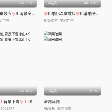
4
K
1'31
4购买
4
K
1'31
室效应
冰
川消融全球变暖
冰山冰
冰
川融化温室效应
雪
冰
川消融全球变暖
冰
幻广告
视频素材
梦幻广告
4
K
0'57
6购买
0'15
山
背景下雪
冰山
4K
深网暗网
93052377
AE模板
鲸灵视觉