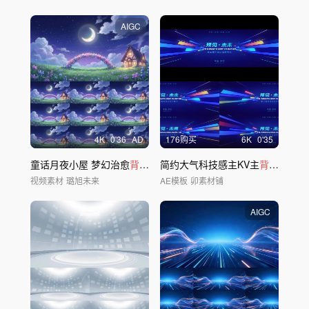
AIGC
4
K
0'36
AD
176购买
6
K
0'35
童话月夜小屋 梦幻治愈
背景
素材
简约大气科技感主KV主
背景
发布会
视频素材
璐旭未来
AE模板
卯素材铺
AIGC