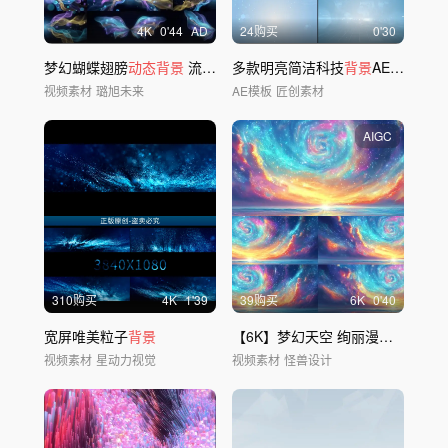
4
K
0'44
AD
24购买
0'30
梦幻蝴蝶翅膀
动态背景
流光蝴蝶翅膀
多款明亮简洁科技
背景
AE模板
视频素材
璐旭未来
AE模板
匠创素材
AIGC
310购买
4
K
1'39
39购买
6
K
0'40
宽屏唯美粒子
背景
【6K】梦幻天空 绚丽漫画星空 09
视频素材
星动力视觉
视频素材
怪兽设计