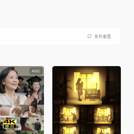
条件重置
AIGC