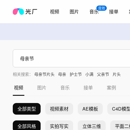
音效
视频
图片
音乐
接单
相关搜索：
母亲节片头
母亲
护士节
小满
父亲节
片头
视频
图片
音乐
接单
案例
全部类型
视频素材
AE模板
C4D模
全部风格
实拍写实
立体三维
平面二