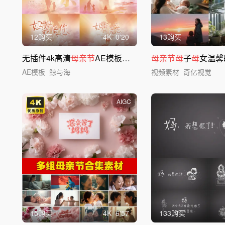
12购买
4
K
0'20
13购买
无插件4k高清
母亲节
AE模板感恩
母
爱
母亲节母
子
母
女温馨
AE模板
鲸与海
视频素材
奇亿视觉
AIGC
15购买
4
K
6'57
133购买