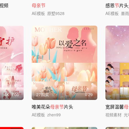
视频
母亲节
感恩
节
片头
AE模板
原墅9528
AE模板
墨
4
K
1'00
27购买
0'29
唯美花朵
母亲节
片头
宽屏温馨
母
AE模板
zhen99
视频素材
光