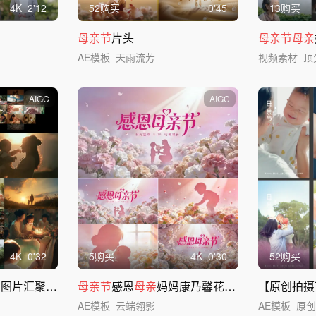
4
K
2'12
52购买
0'45
13购买
母亲节
片头
母亲节母亲
AE模板
天雨流芳
视频素材
顶
AIGC
AIGC
4
K
0'32
5购买
4
K
0'30
52购买
（无插件）快闪开场 图片汇聚 照片墙
母亲节
感恩
母亲
妈妈康乃馨花海鲜花
节
【原创拍摄
日祝福
AE模板
云端翎影
AE模板
原