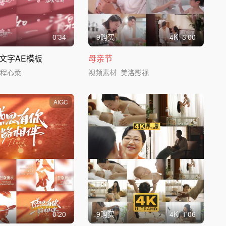
0'34
9购买
4
K
3'00
文字AE模板
母亲节
兴程心柔
视频素材
美洛影视
AIGC
0'20
9购买
4
K
1'06