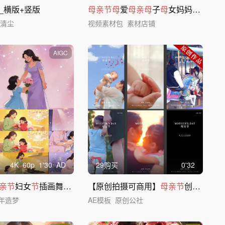
_横版+竖版
母亲节母
爱
母亲母
子
母
女妈妈孩子陪伴
雨清尘
视频素材包
素材店铺
AIGC
4
K
60
p
1'30
AD
29购买
0'32
亲节
妇女
节
插画舞台背景
【原创拍摄可商用】
母亲节
创意
母
爱A
年造梦
AE模板
原创公社