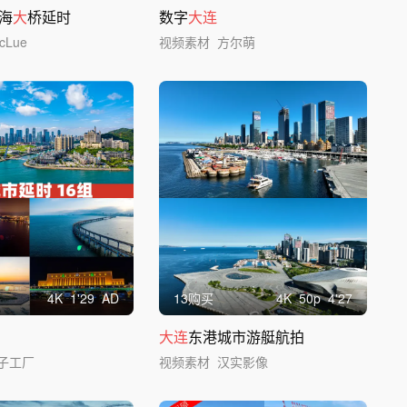
海
大
桥延时
数字
大连
icLue
视频素材
方尔萌
4
K
1'29
AD
13购买
4
K
50
p
4'27
大连
东港城市游艇航拍
子工厂
视频素材
汉实影像