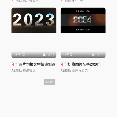
257购买
4
K
0'33
44购买
4
K
0'09
年份
图片切换文字快进倒退
年份
切换图片切换2026
年
AE模板
糖果视觉
AE模板
嘉兴程心柔
AIGC