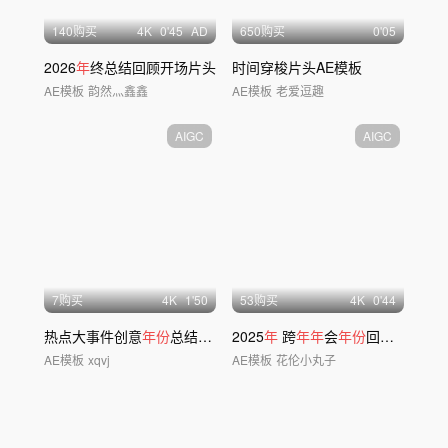
140购买
4
K
0'45
AD
650购买
0'05
2026
年
终总结回顾开场片头
时间穿梭片头AE模板
AE模板
韵然灬鑫鑫
AE模板
老爱逗趣
AIGC
AIGC
7购买
4
K
1'50
53购买
4
K
0'44
热点大事件创意
年份
总结历史回顾AE模版
2025
年
跨
年年
会
年份
回顾发展历程
AE模板
xqvj
AE模板
花伦小丸子