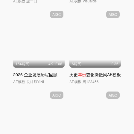
AE模板
唐一白
AE模板
Visualds
AIGC
AIGC
164购买
4
K
2'06
6购买
0'36
2026 企业发展历程回顾（41）
历史
年份
变化撕纸风AE模板
AE模板
设计师YiNi
AE模板
周123456
AIGC
AIGC