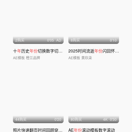
2购买
0'05
AD
8购买
0'10
十
年
历史
年份
切换数字切换周
年
2025时间流逝
切换图片
年份
闪回怀旧风卡点片头
AE模板
橙兰品牌
AE模板
黄玖柒
44购买
0'20
80购买
4
K
0'30
照片快速翻页时间回顾穿梭片头片尾
AE
年份
滚动模板数字滚动