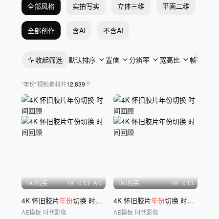
全部风格
实拍写实
立体三维
平面二维
抽
全部创作
含AI
不含AI
收起筛选
默认排序
置信
分辨率
宽高比
帧率
“
年份
”
视频素材
共
12,839
个
193购买
4
K
0'13
AD
193购买
4
K
0'13
4K 怀旧胶片
年份
切换 时间回顾
4K 怀旧胶片
年份
切换 时间回顾
AE模板
时代影像
AE模板
时代影像