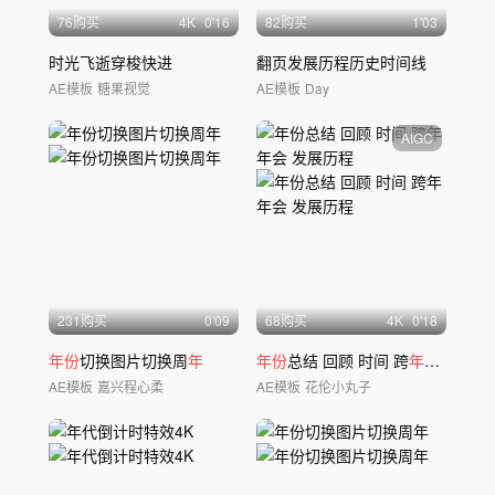
76购买
4
K
0'16
82购买
1'03
时光飞逝穿梭快进
翻页发展历程历史时间线
AE模板
糖果视觉
AE模板
Day
AIGC
231购买
0'09
68购买
4
K
0'18
年份
切换图片切换周
年
年份
总结 回顾 时间 跨
年年
会 发展
AE模板
嘉兴程心柔
AE模板
花伦小丸子