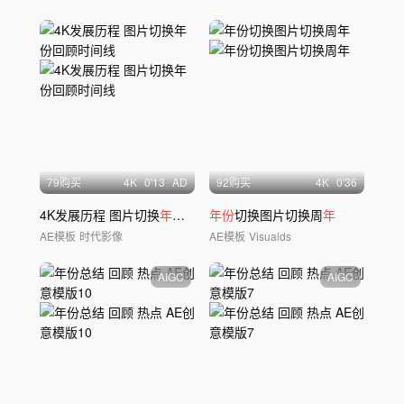
79购买
4
K
0'13
AD
92购买
4
K
0'36
4K发展历程 图片切换
年份
回顾时间线
年份
切换图片切换周
年
AE模板
时代影像
AE模板
Visualds
AIGC
AIGC