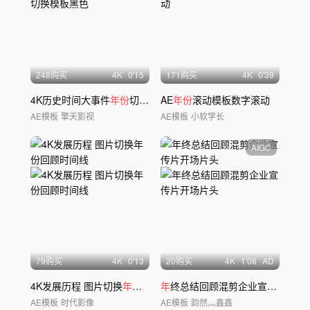
248购买
4
K
0'15
171购买
4
K
0'39
4K历史时间大事件
年份
切换模板黑色
AE
年份
滚动模板数字滚动
AE模板
擎天影视
AE模板
小软学长
AIGC
79购买
4
K
0'13
20购买
4
K
1'08
AD
4K发展历程 图片切换
年份
回顾时间线
年
终总结回顾混剪企业宣传片开场片头
AE模板
时代影像
AE模板
韵然灬鑫鑫