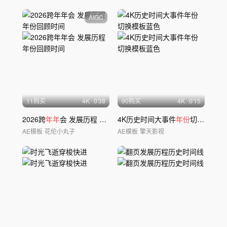
AIGC
11购买
4
K
0'38
90购买
4
K
0'15
2026跨
年年
会 发展历程
年份
回顾时间
4K历史时间大事件
年份
切换模板蓝色
AE模板
花伦小丸子
AE模板
擎天影视