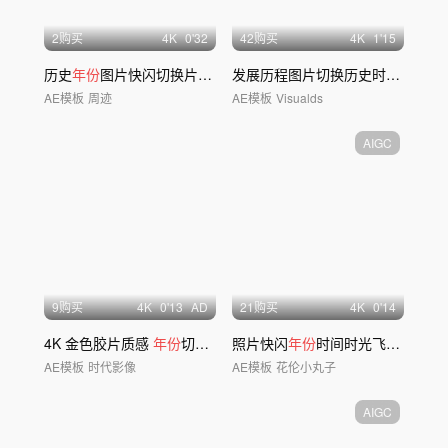
2购买
4
K
0'32
42购买
4
K
1'15
历史
年份
图片快闪切换片头标题
发展历程图片切换历史时间线
AE模板
周迹
AE模板
Visualds
AIGC
9购买
4
K
0'13
AD
21购买
4
K
0'14
4K 金色胶片质感
年份
切换 时间回顾
照片快闪
年份
时间时光飞逝历史 时光穿梭
AE模板
时代影像
AE模板
花伦小丸子
AIGC