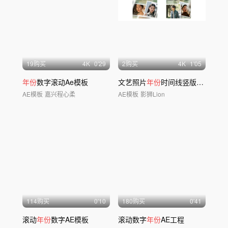
19购买
4
K
0'29
2购买
4
K
1'05
年份
数字滚动Ae模板
文艺照片
年份
时间线竖版图文
AE模板
嘉兴程心柔
AE模板
影狮Lion
114购买
0'10
180购买
0'41
滚动
年份
数字AE模板
滚动数字
年份
AE工程