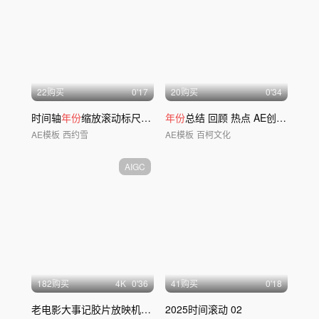
22购买
0'17
20购买
0'34
时间轴
年份
缩放滚动标尺横竖版
年份
总结 回顾 热点 AE创意模版6
AE模板
西约雪
AE模板
百柯文化
AIGC
182购买
4
K
0'36
41购买
0'18
老电影大事记胶片放映机电视机动画
2025时间滚动 02