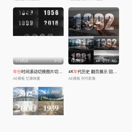
175购买
0'12
120购买
4
K
0'11
AD
年份
时间滚动切换图片切换周
年
4K
文字字幕标题
年
代历史 翻页展示 回到过去
AE模板
忆像映畵
AE模板
时代影像
AIGC