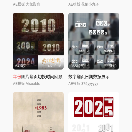
AE模板
大象影音
AE模板
花伦小丸子
64购买
4
K
0'18
365购买
0'10
年份
图片翻页切换时间回顾
数字翻页日期数据展示
AE模板
Visualds
AE模板
375yyyyyy