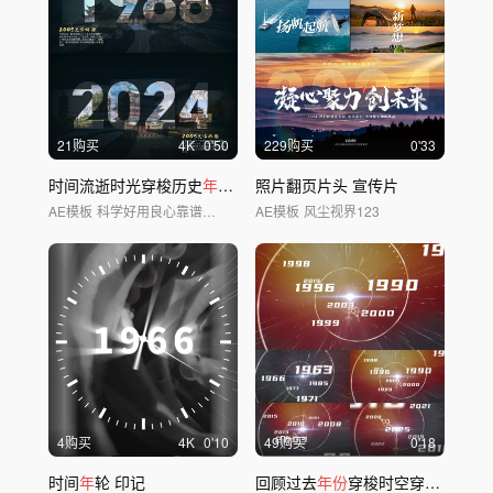
21购买
4
K
0'50
229购买
0'33
时间流逝时光穿梭历史
年份
时间轴
照片翻页片头 宣传片
年
代变迁
AE模板
科学好用良心靠谱AE模板
AE模板
风尘视界123
4购买
4
K
0'10
49购买
0'18
时间
年
轮 印记
回顾过去
年份
穿梭时空穿梭时间穿梭