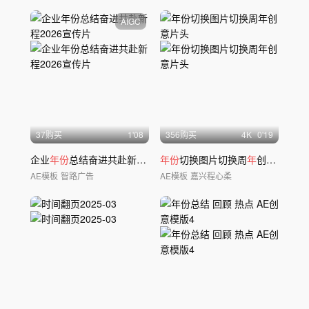
AIGC
37购买
1'08
356购买
4
K
0'19
企业
年份
总结奋进共赴新程2026宣传片
年份
切换图片切换周
年
创意片头
AE模板
智路广告
AE模板
嘉兴程心柔