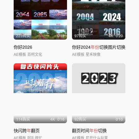
223购买
0'18
97购买
4
K
0'20
你好2026
你好2024
年份
切换图片切换
AE模板
百柯文化
AE模板
星禾映像
114购买
4
K
0'16
92购买
0'10
快闪跨
年
翻页
翻页时间
年份
切换
AE模板
阿礼很忙
AE模板
尼开什么玩笑