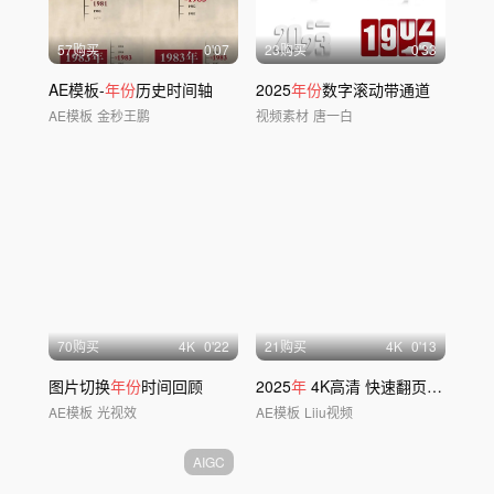
57购买
0'07
23购买
0'33
AE模板-
年份
历史时间轴
2025
年份
数字滚动带通道
AE模板
金秒王鹏
视频素材
唐一白
70购买
4
K
0'22
21购买
4
K
0'13
图片切换
年份
时间回顾
2025
年
4K高清 快速翻页回顾片头
AE模板
光视效
AE模板
Liiu视频
AIGC