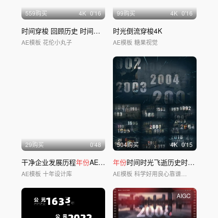
559购买
4
K
0'16
99购买
4
K
0'16
时间穿梭 回顾历史 时间回溯 时光倒流
时光倒流穿梭4K
AE模板
花伦小丸子
AE模板
糖果视觉
29购买
0'48
504购买
4
K
0'15
干净企业发展历程
年份
AE模板
年份
时间时光飞逝历史时空穿梭
年
AE模板
十年设计库
AE模板
科学好用良心靠谱AE模板
AIGC