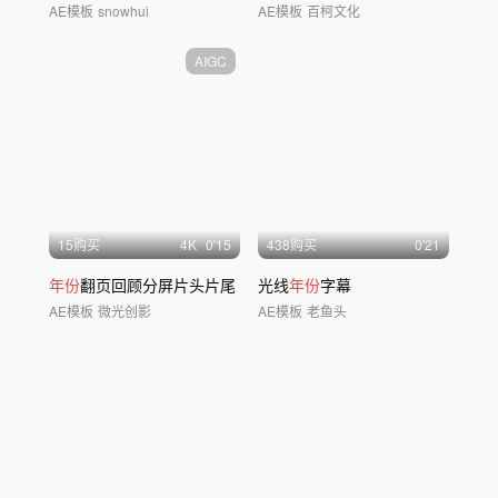
AE模板
snowhui
AE模板
百柯文化
AIGC
15购买
4
K
0'15
438购买
0'21
年份
翻页回顾分屏片头片尾
光线
年份
字幕
AE模板
微光创影
AE模板
老鱼头