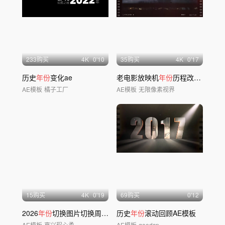
233购买
4
K
0'10
35购买
4
K
0'17
历史
年份
变化ae
老电影放映机
年份
历程改革开放时间线片头
AE模板
橘子工厂
AE模板
无限像素视界
15购买
4
K
0'19
69购买
0'12
2026
年份
切换图片切换周
年
创意片头
历史
年份
滚动回顾AE模板
AE模板
嘉兴程心柔
AE模板
goodsp