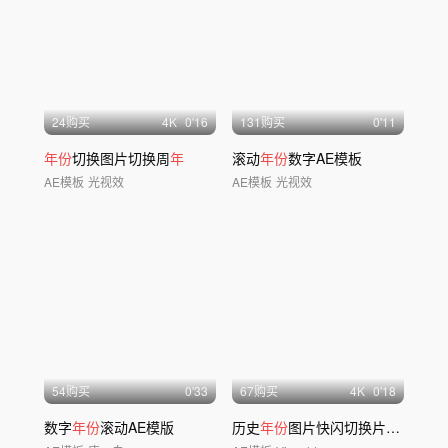
24购买
4
K
0'16
131购买
0'11
年份
切换图片切换周
年
滚动
年份
数字AE模板
AE模板
光视效
AE模板
光视效
54购买
0'33
67购买
4
K
0'18
数字
年份
滚动AE模版
历史
年份
图片快闪切换片头标题