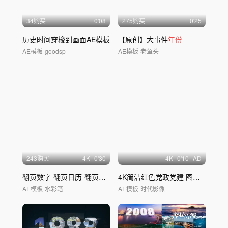
34购买
0'08
275购买
0'25
历史时间穿梭到画面AE模板
【原创】大事件
年份
AE模板
goodsp
AE模板
老鱼头
243购买
4
K
0'30
4
K
0'10
AD
翻页数字-翻页日历-翻页时间
4K简洁红色党政党建 图文标题 章节文字
AE模板
水彩笔
AE模板
时代影像