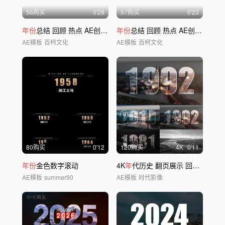
56购买
0'28
57购买
0'23
年份
总结 回顾 热点 AE创意模版10
年份
总结 回顾 热点 AE创意模版7
AE模板
百柯文化
AE模板
百柯文化
80购买
0'12
120购买
4
K
0'11
年份
金色数字滚动
4K
年
代历史 翻页展示 回到过去
AE模板
summer90
AE模板
时代影像