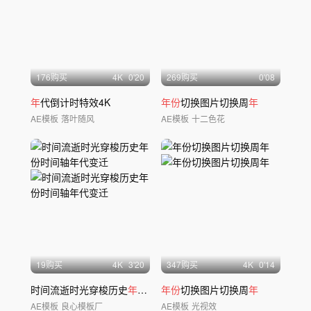
176购买
4
K
0'20
269购买
0'08
年
代倒计时特效4K
年份
切换图片切换周
年
AE模板
落叶随风
AE模板
十二色花
19购买
4
K
3'20
347购买
4
K
0'14
时间流逝时光穿梭历史
年份
时间轴
年份
年
切换图片切换周
代变迁
年
AE模板
良心模板厂
AE模板
光视效