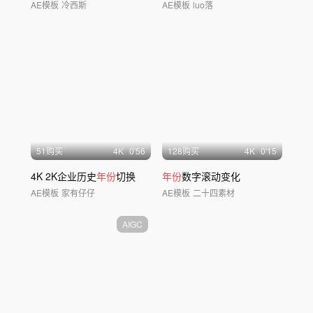
AE模板
冷西斯
AE模板
luo落
51购买
4
K
0'56
128购买
4
K
0'15
4K 2K企业历史
年份
切换
年份
数字滚动变化
AE模板
家有仔仔
AE模板
二十四素材
AIGC