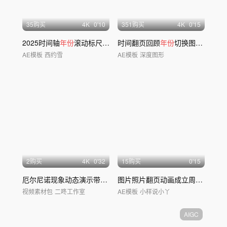
35购买
4
K
0'10
351购买
4
K
0'15
2025时间轴
年份
滚动标尺AE模板
时间翻页回顾
年份
切换图片快闪片头
AE模板
西约雪
AE模板
深度图形
2购买
4
K
0'32
15购买
0'15
厄尔尼诺现象动态演示带通道动画
图片照片翻页动画成立周
年
回顾
视频素材包
二咚工作室
AE模板
小样说小丫
AIGC