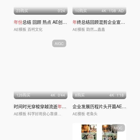
23购买
0'24
10购买
4
K
1'08
AD
年份
总结 回顾 热点 AE创意模版11
年
终总结回顾混剪企业宣传片开场片头
AE模板
百柯文化
AE模板
韵然灬鑫鑫
AIGC
126购买
4
K
0'44
8购买
4
K
1'18
时间时光穿梭穿越流逝
年
代变迁
年份
流逝片头
企业发展历程片头开篇AE模板
AE模板
科学好用良心靠谱AE模板
AE模板
老鱼头
AIGC