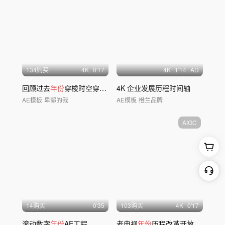
134购买
4
K
0'17
4
K
1'14
AD
回顾过去
年份
穿梭时空穿梭粒子穿梭光线
4K 企业发展历程时间轴
AE模板
卑鄙的我
AE模板
橙兰品牌
AIGC
14购买
0'35
103购买
4
K
0'17
滚动数字
年份
AE工程
老电视
年份
历程改革开放时间线片头