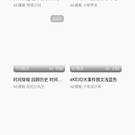
AE模板
特效小刘
AE模板
小软学长
AIGC
113购买
4
K
0'58
67购买
4
K
0'53
时间穿梭 回顾历史 时间回溯 时光倒流
4KE3D大事件图文浅蓝色
AE模板
花伦小丸子
AE模板
十年设计库