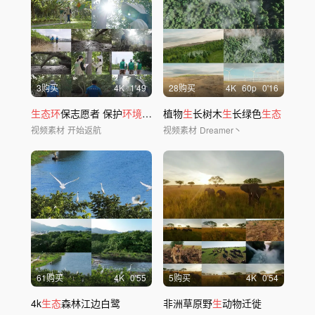
3购买
4
K
1'49
28购买
4
K
60
p
0'16
生态环
保志愿者 保护
环境
行动 红树林保护
植物
生
长树木
生
长绿色
生态
视频素材
开始返航
视频素材
Dreamer丶
61购买
4
K
0'55
5购买
4
K
0'54
4k
生态
森林江边白鹭
非洲草原野
生
动物迁徙