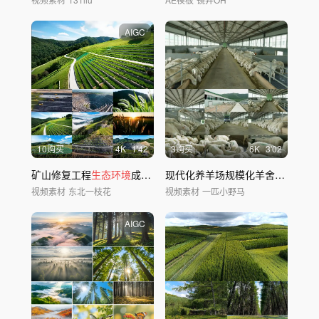
AIGC
10购买
4
K
1'42
3购买
6
K
3'02
矿山修复工程
生态环境
成果展示
现代化养羊场规模化羊舍羊群养殖场景
视频素材
东北一枝花
视频素材
一匹小野马
AIGC