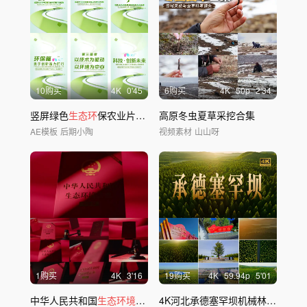
10购买
4
K
0'45
6购买
4
K
50
p
2'34
竖屏绿色
生态环
保农业片头章节标题
高原冬虫夏草采挖合集
AE模板
后期小陶
视频素材
山山呀
1购买
4
K
3'16
19购买
4
K
59.94
p
5'01
中华人民共和国
生态环境
法典
生态环境
法典
4K河北承德塞罕坝机械林场森林
生