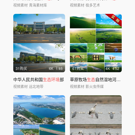
视频素材
青海素材库
视频素材
极多艺术
31购买
4
K
1'46
61购买
4
K
4'52
中华人民共和国
生态环境
部
草原牧场
生态
自然湿地河流内蒙古呼伦贝尔
视频素材
远北地带
视频素材
影火虫传媒