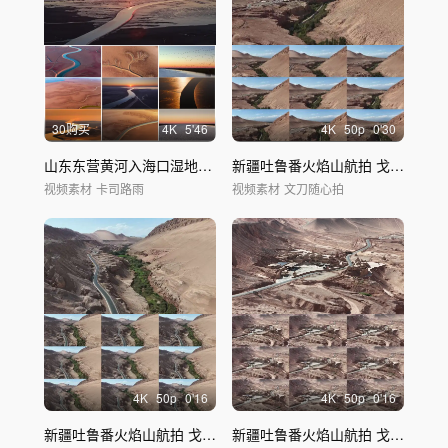
30购买
4
K
5'46
4
K
50
p
0'30
山东东营黄河入海口湿地
生态
鸟浪潮汐树日出
新疆吐鲁番火焰山航拍 戈壁、高温
视频素材
卡司路雨
视频素材
文刀随心拍
4
K
50
p
0'16
4
K
50
p
0'16
新疆吐鲁番火焰山航拍 戈壁、高温
生态环境
新疆吐鲁番火焰山航拍 戈壁、高温