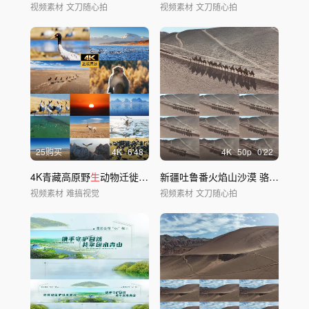
视频素材
文刀随心拍
视频素材
文刀随心拍
25购买
4
K
6'48
4
K
50
p
0'22
4K青藏高原野
生
动物迁徙自然
生态
风光实拍
新疆吐鲁番火焰山沙漠 骆驼 高温
视频素材
难搞视觉
视频素材
文刀随心拍