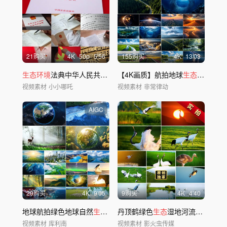
21购买
4
K
50
p
5'56
155购买
4
K
13'03
生态环境
法典中华人民共和国
生态环境
【4K画质】航拍地球
法典
生态
美景合集
视频素材
小小哪吒
视频素材
非常律动
AIGC
29购买
4
K
9'05
9购买
4
K
4'40
地球航拍绿色地球自然
生态
绿色
丹顶鹤绿色
环
保低碳
生
生态
活
湿地河流芦苇荡候鸟飞鸟日出
视频素材
库利南
视频素材
影火虫传媒