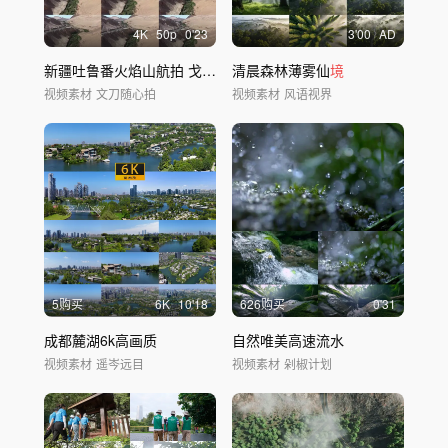
4
K
50
p
0'23
3'00
AD
新疆吐鲁番火焰山航拍 戈壁、高温
清晨森林薄雾仙
生态环境
境
视频素材
文刀随心拍
视频素材
风语视界
5购买
6
K
10'18
626购买
0'31
成都麓湖6k高画质
自然唯美高速流水
视频素材
遥岑远目
视频素材
剁椒计划