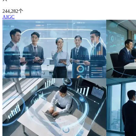
244,282
个
AIGC