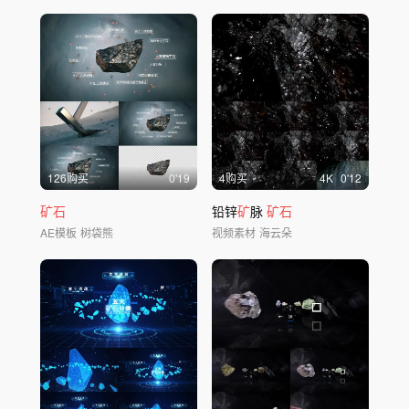
126购买
0'19
4购买
4
K
0'12
矿石
铅锌
矿
脉
矿石
AE模板
树袋熊
视频素材
海云朵