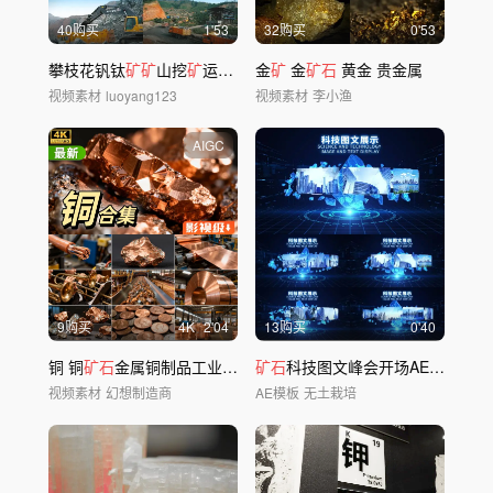
40购买
1'53
32购买
0'53
攀枝花钒钛
矿矿
山挖
矿
运输视频素材
金
矿
金
矿石
黄金 贵金属
视频素材
luoyang123
视频素材
李小渔
AIGC
9购买
4
K
2'04
13购买
0'40
铜 铜
矿石
金属铜制品工业铜应用合集
矿石
科技图文峰会开场AE模板
视频素材
幻想制造商
AE模板
无土栽培