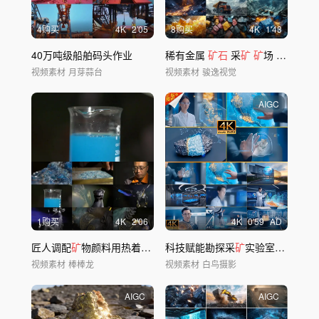
4购买
4
K
2'05
8购买
4
K
1'43
40万吨级船舶码头作业
稀有金属
矿石
采
矿
矿
场 有色金属
视频素材
月芽蒜台
视频素材
骏逸视觉
AIGC
1购买
4
K
2'06
4
K
0'59
AD
匠人调配
矿
物颜料用热着色方法对铜器上色
科技赋能勘探采
矿
实验室全息
矿
物
视频素材
棒棒龙
视频素材
白鸟摄影
AIGC
AIGC