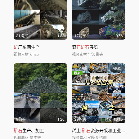
21购买
1'33
17购买
0'56
矿
厂车间生产
奇
石矿石
展览
视频素材
kinso
视频素材
宁波骨头
AIGC
9购买
1'20
29购买
4
K
10'15
矿石
生产、加工
稀土
矿石
资源开采和工业应用合集
视频素材
简不玩
视频素材
幻想制造商