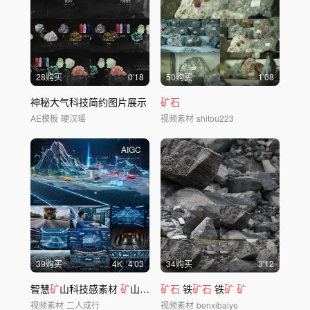
28购买
0'18
50购买
1'08
神秘大气科技简约图片展示
矿石
AE模板
硬汉瑶
视频素材
shitou223
AIGC
39购买
4
K
4'03
34购买
3'12
智慧
矿
山科技感素材
矿
山机械与数字管理
矿石
铁
矿石
铁
矿
矿
视频素材
二人成行
视频素材
benxibaiye