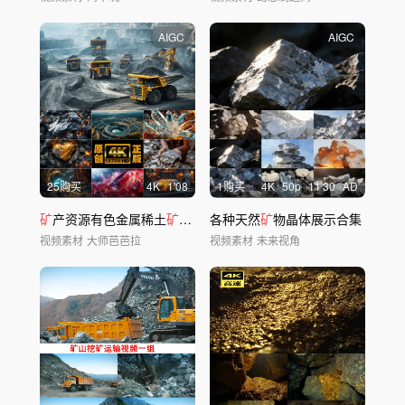
AIGC
AIGC
25购买
4
K
1'08
1购买
4
K
50
p
11'30
AD
矿
产资源有色金属稀土
矿石
开采
各种天然
矿
物晶体展示合集
视频素材
大师芭芭拉
视频素材
未来视角