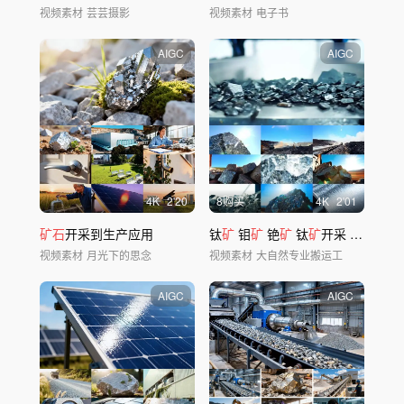
视频素材
芸芸摄影
视频素材
电子书
AIGC
AIGC
4
K
2'20
8购买
4
K
2'01
矿石
开采到生产应用
钛
矿
钼
矿
铯
矿
钛
矿
开采 稀有金属 钛
视频素材
月光下的思念
视频素材
大自然专业搬运工
AIGC
AIGC