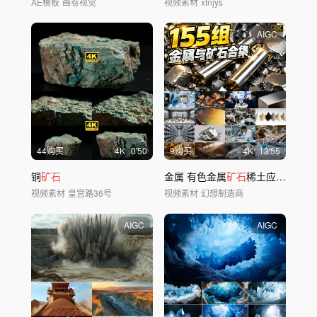
AE模板
画卷视觉
视频素材
xtnjys
AIGC
44购买
4
K
0'50
9购买
4
K
13'55
铜
矿石
金属 有色金属
矿石
稀土应用合集【4K】
视频素材
皇宫路36号
视频素材
幻想制造商
AIGC
AIGC