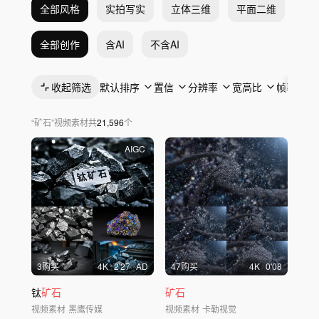
全部风格
实拍写实
立体三维
平面二维
抽
全部创作
含AI
不含AI
收起筛选
默认排序
置信
分辨率
宽高比
帧率
“
矿石
”
视频素材
共
21,596
个
AIGC
3购买
4
K
2'27
AD
47购买
4
K
0'08
钛
矿石
矿石
视频素材
黑鹰传媒
视频素材
卡勒视觉