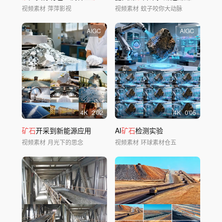
视频素材
萍萍影视
视频素材
蚊子咬你大动脉
AIGC
AIGC
4
K
2'02
4
K
0'05
矿石
开采到新能源应用
AI
矿石
检测实验
视频素材
月光下的思念
视频素材
环球素材仓五