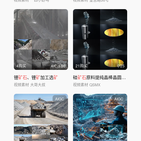
4购买
4
K
1'56
21购买
0'25
锂
矿石
、锂
矿
加工选
矿
硅
矿石
原料提纯晶棒晶圆芯片加工刻蚀动画
视频素材
大哥大叔
视频素材
QSMX
AIGC
AIGC