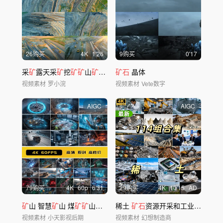
26购买
4
K
1'26
9购买
0'17
采
矿
露天采
矿
挖
矿矿
山
矿石
运输航拍
矿石
晶体
视频素材
罗小浣
视频素材
Vete数字
AIGC
AIGC
79购买
4
K
60
p
6'31
29购买
4
K
10'15
AD
矿
山 智慧
矿
山 煤
矿矿
山智能化开采作业
稀土
矿石
资源开采和工业应用合集
视频素材
小天影视后期
视频素材
幻想制造商