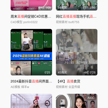
0'15
AD
69购买
0'09
周末
直播
间促销C4D优惠活动模版
网红
直播直播
现场手机
直播
网红带
C4D模型
porlin0322
视频素材
buf0755
119购买
0'25
45购买
4
K
0'29
2024最新抖音
直播
间界面 ae模板
【4K】
直播
卖货
AE模板
绵羊w
视频素材
业蓝传媒
AIGC