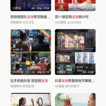
13购买
4
K
50
p
0'59
0'05
AD
短视频团队
直播
带货数据后台
直播
双11提前购
大屏数据
直播
倒计时
视频素材
众汇文化
C4D模型
porlin0322
145购买
4
K
60
p
1'39
24购买
4
K
0'28
玩手机刷抖音 短视频
直播
抖音
直播
界面特效字幕微信聊天界面
视频素材
臣熙影视
AE模板
旅行的麦子