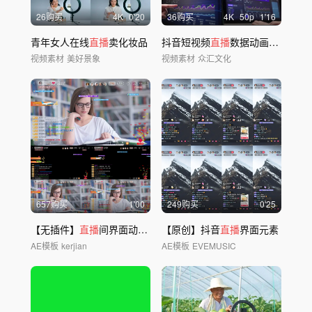
26购买
4
K
0'20
36购买
4
K
50
p
1'16
青年女人在线
直播
卖化妆品
抖音短视频
直播
数据动画线上带货科技互联
视频素材
美好景象
视频素材
众汇文化
657购买
1'00
249购买
0'25
【无插件】
直播
间界面动画ae模版
【原创】抖音
直播
界面元素
AE模板
kerjian
AE模板
EVEMUSIC