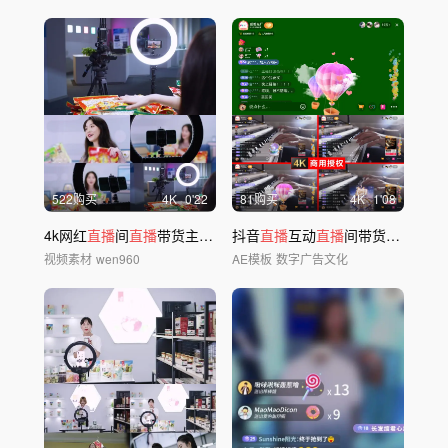
522购买
4
K
0'22
81购买
4
K
1'08
4k网红
直播
间
直播
带货主
播
卖货
抖音
直播
互动
直播
间带货
直播
界面
视频素材
wen960
AE模板
数字广告文化