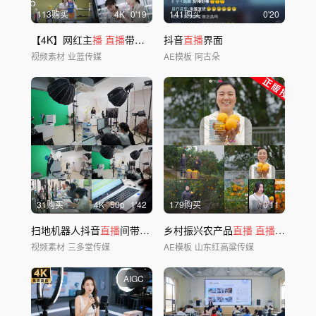
113购买
4
K
0'19
141购买
0'20
【4K】网红主
播
直播
带货【商用版权】
抖音
直播
界面
视频素材
业蓝传媒
AE模板
阿古朵
31购买
4
K
50
p
1'42
179购买
0'11
扫地机器人抖音
直播
间带货
直播
乡村振兴农产品
现场 同期声
直播
直播
间界面动
视频素材
三多堂传媒
AE模板
山东红高粱传媒
AIGC