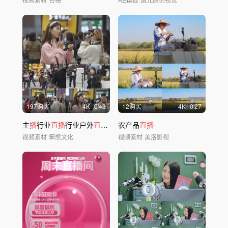
197购买
4
K
0'43
12购买
4
K
0'27
主
播
行业
直播
行业户外
直播
旅行
农产品
直播直播
直播
连线
视频素材
笨熊文化
视频素材
美洛影视