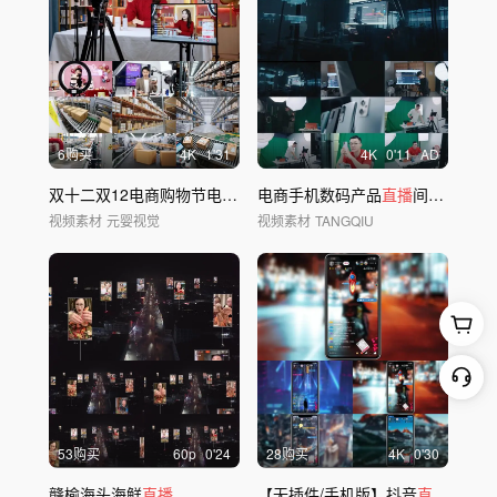
6购买
4
K
1'31
4
K
0'11
AD
双十二双12电商购物节电商节主
电商手机数码产品
播直播
带货
直播
间双 11 手机带货
视频素材
元婴视觉
视频素材
TANGQIU
53购买
60
p
0'24
28购买
4
K
0'30
赣榆海头海鲜
直播
【无插件/手机版】抖音
直播
界面A