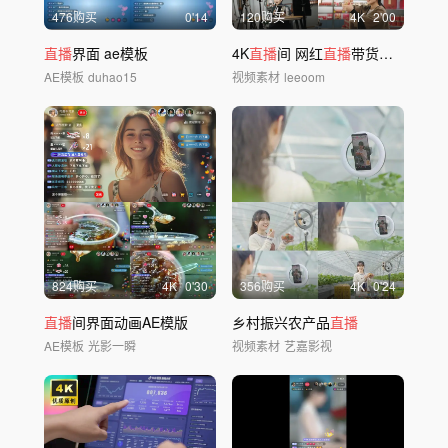
476购买
0'14
120购买
4
K
2'00
直播
界面 ae模板
4K
直播
间 网红
直播
带货购物
直播
AE模板
duhao15
视频素材
leeoom
824购买
4
K
0'30
356购买
4
K
0'24
直播
间界面动画AE模版
乡村振兴农产品
直播
AE模板
光影一瞬
视频素材
艺嘉影视