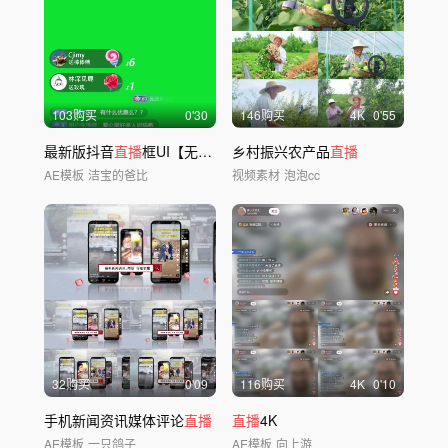
103购买
0'30
146购买
4
K
0'55
最新版抖音
直播
框UI【无插件】
乡村振兴农产品
直播
AE模板
洁宝的爸比
视频素材
泡泡cc
32购买
0'09
116购买
4
K
0'10
手机新闻资讯媒体评论
直播
直播
4K
AE模板
一只鸽子
AE模板
向上游