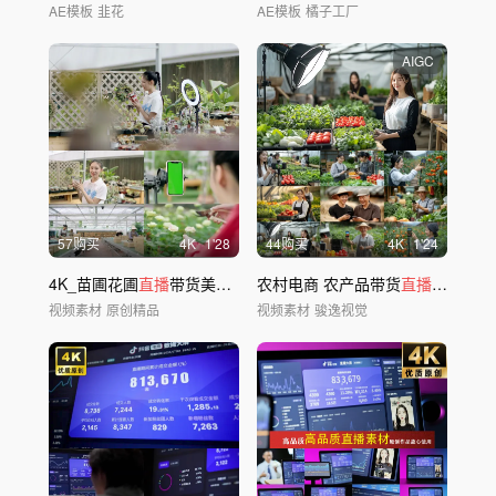
AE模板
韭花
AE模板
橘子工厂
AIGC
57购买
4
K
1'28
44购买
4
K
1'24
4K_苗圃花圃
直播
带货美女
直播
农村电商 农产品带货
卖花卉
直播
科技兴
视频素材
原创精品
视频素材
骏逸视觉