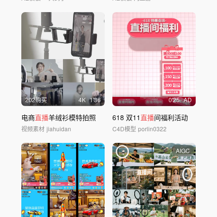
202购买
4
K
1'36
0'25
AD
电商
直播
羊绒衫模特拍照
618 双11
直播
间福利活动
视频素材
jiahuidan
C4D模型
porlin0322
AIGC