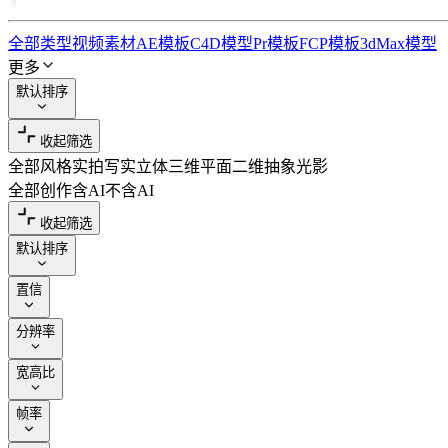
全部类型
视频素材
AE模板
C4D模型
Pr模板
FCP模板
3dMax模型
更多
默认排序
收起筛选
全部风格
实拍写实
立体三维
平面二维
抽象光影
全部创作
含AI
不含AI
收起筛选
默认排序
置信
分辨率
宽高比
帧率