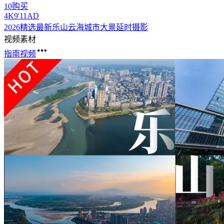
10购买
4
K
9'11
AD
2026精选最新
乐山
云海城市大景延时摄影
视频素材
指南视频