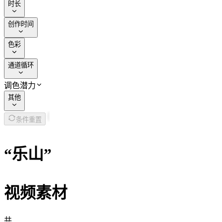
时长
创作时间
色彩
通道循环
调色潜力
其他
条件重置
“
乐山
”
视频素材
共