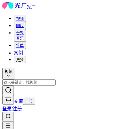
光厂
视频
图片
音效
音乐
接单
案例
更多
视频
充值
上传
登录/注册