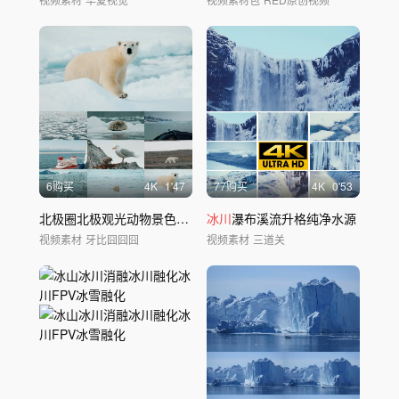
6购买
4
K
1'47
77购买
4
K
0'53
北极圈北极观光动物景色旅游
冰川
瀑布溪流升格纯净水源
视频素材
牙比囧囧囧
视频素材
三道关