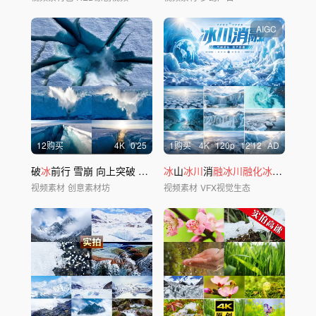
AIGC
12购买
4
K
0'25
1购买
4
K
120
p
12'12
AD
破
冰
前行 雪崩 向上突破
冰川
崩塌
冰
山
冰川
冰川
消
融冰川融化冰川冰
河水
视频素材
创意素材坊
视频素材
VFX视觉生态