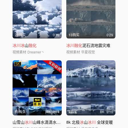
28购买
0'10
13购买
0'29
冰川冰
山
融化
冰川融化
泥石流地震灾难
视频素材
Dreamer丶
视频素材
华夏视觉
59购买
4
K
2'14
2购买
8
K
0'10
山雪山
冰川
山峰水滴滴水贡嘎大自然山峰云海
8k 北极
冰
山
冰川
全球变暖