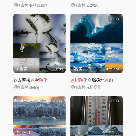
视频素材
4k精品原创
视频素材
云2020
AIGC
81购买
0'33
5购买
4
K
7'50
冬去春来
冰
雪
融化
冰川融化
崩塌极地
冰
山
视频素材
stefini
视频素材
光核视界
AIGC
AIGC