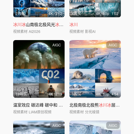
2购买
4
K
3'12
4购买
4
K
60
p
1'02
冰川冰
山南极北极风光
冰
河
冰
天雪地
冰川
冰
原
视频素材
AI2026
视频素材
影视AI
AIGC
AIGC
19购买
4
K
2'19
9购买
4
K
60
p
4'54
温室效应 碳达峰 碳中和 全球变暖
北极南极北极熊
冰川冰
层极寒破
冰
视频素材
LIAM原创视频
视频素材
分光棱镜
AIGC
AIGC