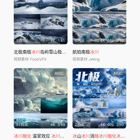
17购买
4
K
1'41
4购买
4
K
60
p
0'10
北极南极
冰川
岛屿雪山极地科考站
航拍南极
冰
岛风光
冰川
视频素材
FoceiVFX
视频素材
Jvking
AIGC
AIGC
51购买
4
K
5'49
2购买
4
K
60
p
2'50
冰川融化
温室效应
冰川
消
融
全球变暖
冰
山
冰川
消
融冰川融化冰川冰
河水