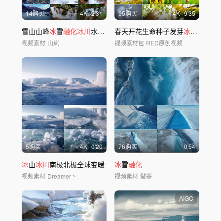
14购买
4
K
2'31
95购买
4
K
9'35
雪山山峰
冰
雪
融化冰川
水水流
春天开花生命种子发芽
冰
雪
融化
万
视频素材
山岚
视频素材包
RED原创视频
5购买
4
K
0'20
76购买
0'54
冰
山
冰川
南极北极全球变暖
冰
雪
融化
视频素材
Dreamer丶
视频素材
傲寒
AIGC