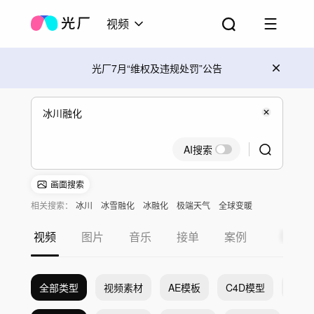
视频
光厂7月“维权及违规处罚”公告
AI搜索
画面搜索
相关搜索：
冰川
冰雪融化
冰融化
极端天气
全球变暖
冰川融化全球变暖
视频
图片
音乐
接单
案例
全部类型
视频素材
AE模板
C4D模型
Pr模