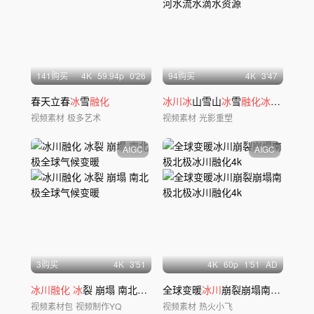
141购买
4
K
59.94
p
0'26
94购买
4
K
3'47
春天立春
冰
雪
融化
冰川冰
山雪山
冰
雪
融化冰
河水流水
视频素材
极多艺术
视频素材
光影重塑
AIGC
AIGC
3购买
4
K
3'51
4
K
60
p
1'51
AD
冰川融化
冰
裂 崩塌 南北极全球气候变暖
全球变暖
冰川
崩裂崩塌南极北极
冰
视频素材包
视频制作YQ
视频素材
热火小飞