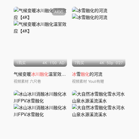
AIGC
1购买
4
K
1'00
AD
7购买
4
K
50
p
0'27
气候变暖
冰川融化
温室效应【4K】
冰
雪
融化
的河流
视频素材
六尺巷
视频素材
Youli有鲤