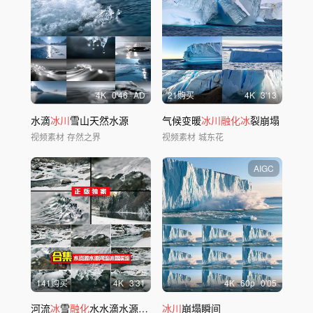
4
K
0'46
AD
21购买
4
K
3'13
水滴
冰川
雪山天然水源
气候变暖
冰川融化冰
裂崩塌
视频素材
存然之界
视频素材
城东花
AIGC
141购买
4
K
3'31
4
K
60
p
0'05
河流
冰
雪
融化
水水滴水源水资源
冰川
崩塌瞬间