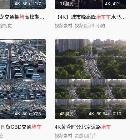
4
K
60
p
1'17
31购买
4
K
4'21
龙交通拥
堵
高峰期节假日
堵车
【4K】城市晚高峰
燃油
堵车车
水马龙交通拥
煌视觉
视频素材
视频设计师小贱
4
K
50
p
0'25
45购买
4
K
59.94
p
0'10
京国贸CBD交通
堵车
4K黄昏时分北京道路
堵车
迹
视频素材
灵感切片库