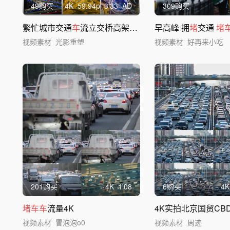
49购买
4
K
59.94
p
3'33
AD
309购买
繁忙城市交通
车
流立交桥高架桥早高峰
早高峰 拥
堵车
堵
交通
堵
视频素材
光影重塑
视频素材
好再来小吃
201购买
4
K
1'08
6购买
4
K
堵车车
流量4K
4K实拍北京国贸CB
视频素材
冒泡泡o0
视频素材
周迹