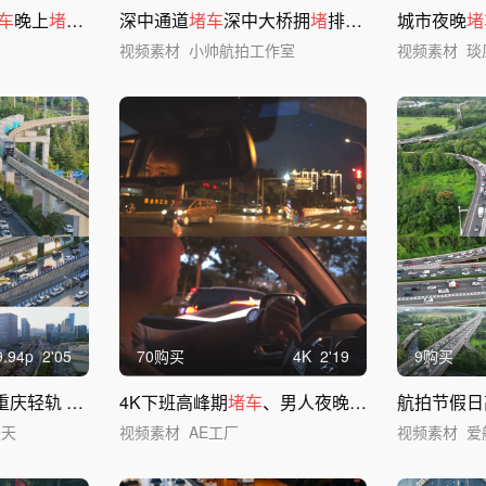
车
晚上
堵车
晚上下班
深中通道
堵车
堵车
深中大桥拥
堵
排队航拍长焦4K
城市夜晚
堵
视频素材
小帅航拍工作室
视频素材
琰
9.94
p
2'05
70购买
4
K
2'19
9购买
庆轻轨 航拍4K
4K下班高峰期
堵车
、男人夜晚开
车
回家
航拍节假日
天天
视频素材
AE工厂
视频素材
爱