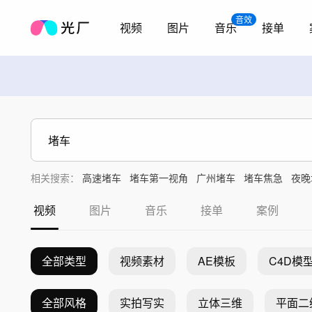
音效
视频
图片
音乐
接单
相关搜索：
高速堵车
堵车第一视角
广州堵车
堵车焦急
夜晚
视频
图片
音乐
接单
案例
全部类型
视频素材
AE模板
C4D模
全部风格
实拍写实
立体三维
平面二