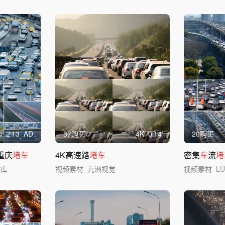
p
2'13
AD
37购买
4
K
0'14
20购买
重庆
堵车
4K高速路
堵车
密集
车
流
堵
材库
视频素材
九洲视觉
视频素材
L