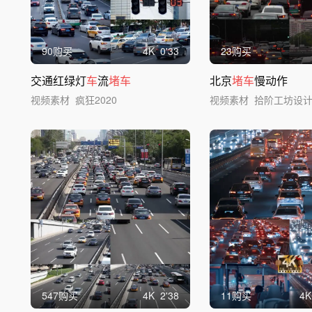
90购买
4
K
0'33
23购买
交通红绿灯
车
流
堵车
北京
堵车
慢动作
视频素材
疯狂2020
视频素材
拾阶工坊设
547购买
4
K
2'38
11购买
4
K