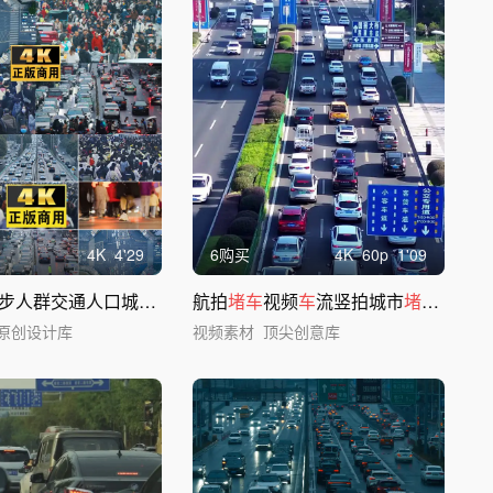
4
K
4'29
6购买
4
K
60
p
1'09
人群交通人口城市地铁人流
航拍
车
堵车
流
视频
车
流竖拍城市
堵车
竖屏
堵
原创设计库
视频素材
顶尖创意库