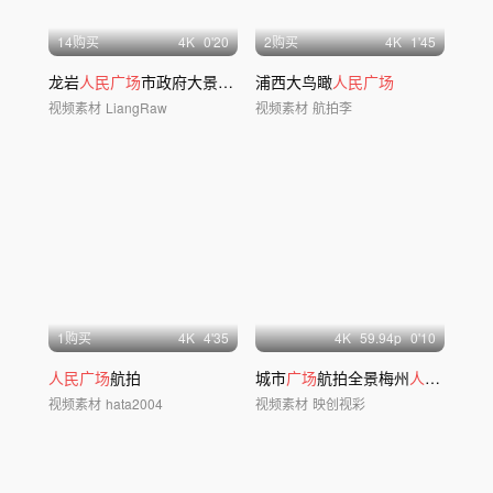
14购买
4
K
0'20
2购买
4
K
1'45
龙岩
人民广场
市政府大景日夜航拍延时摄影
浦西大鸟瞰
人民广场
视频素材
LiangRaw
视频素材
航拍李
1购买
4
K
4'35
4
K
59.94
p
0'10
人民广场
航拍
城市
广场
航拍全景梅州
人民广场
视频素材
hata2004
视频素材
映创视彩