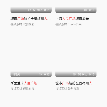
4
K
59.94
p
0'11
4
K
0'16
城市
广场
航拍全景梅州
人民广场
上海
人民广场
城市风光
视频素材
映创视彩
视频素材
royals白莱
1购买
4
K
6'32
4
K
59.94
p
0'15
斯里兰卡
人民广场
城市
广场
航拍全景梅州
人民广场
视频素材
颛拉影视
视频素材
映创视彩