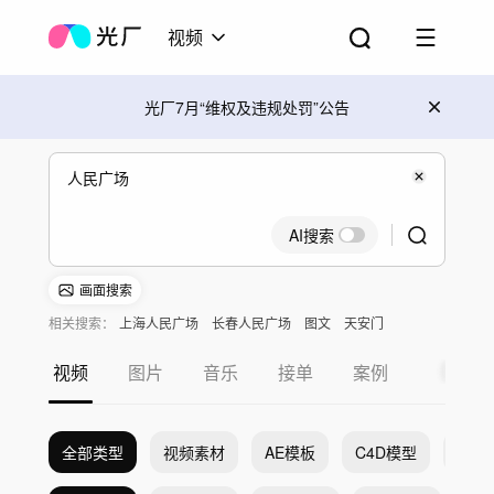
视频
光厂7月“维权及违规处罚”公告
AI搜索
画面搜索
相关搜索：
上海人民广场
长春人民广场
图文
天安门
杭州人民广场
人民广场 上海
视频
图片
音乐
接单
案例
全部类型
视频素材
AE模板
C4D模型
Pr模