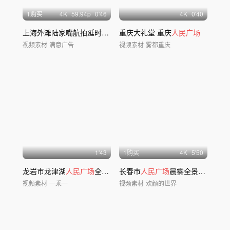
1购买
4
K
59.94
p
0'46
4
K
0'40
上海外滩陆家嘴航拍延时
人民广场
重庆大礼堂 重庆
人民广场
视频素材
满意广告
视频素材
雾都重庆
1'43
1购买
4
K
5'50
龙岩市龙津湖
人民广场
全景航拍城市风光
长春市
人民广场
晨雾全景航拍
视频素材
一乘一
视频素材
欢颜的世界