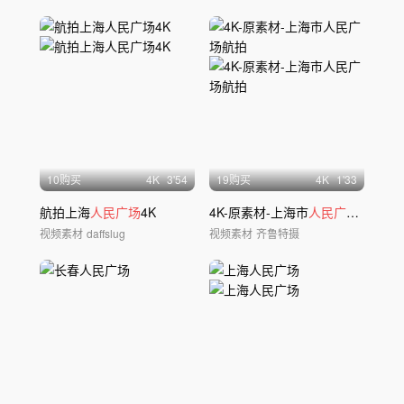
10购买
4
K
3'54
19购买
4
K
1'33
航拍上海
人民广场
4K
4K-原素材-上海市
人民广场
航拍
视频素材
daffslug
视频素材
齐鲁特摄