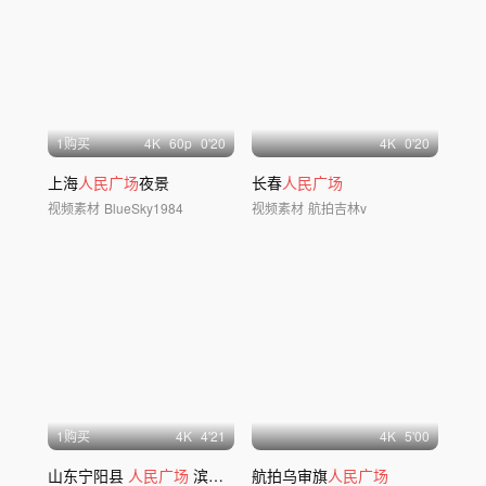
1购买
4
K
60
p
0'20
4
K
0'20
上海
人民广场
夜景
长春
人民广场
视频素材
BlueSky1984
视频素材
航拍吉林v
1购买
4
K
4'21
4
K
5'00
山东宁阳县
人民广场
滨河公园 航拍
航拍乌审旗
人民广场