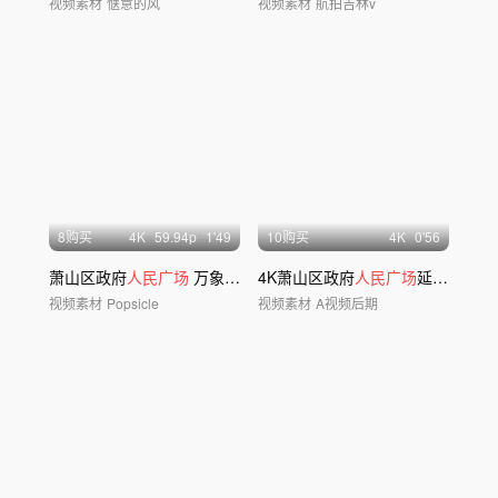
视频素材
惬意的风
视频素材
航拍吉林v
8购买
4
K
59.94
p
1'49
10购买
4
K
0'56
萧山区政府
人民广场
万象汇开元 图书馆
4K萧山区政府
人民广场
延时合集
视频素材
Popsicle
视频素材
A视频后期