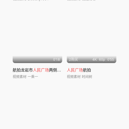
0'18
2购买
4
K
60
p
0'55
航拍龙岩市
人民广场
两侧全景
人民广场
航拍
视频素材
一乘一
视频素材
时间树