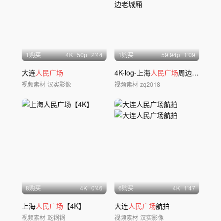
1购买
4
K
50
p
2'44
1购买
59.94
p
1'09
大连
人民广场
4K-log-上海
人民广场
周边老城厢
视频素材
汉实影像
视频素材
zq2018
8购买
4
K
0'46
6购买
4
K
1'47
上海
人民广场
【4K】
大连
人民广场
航拍
视频素材
乾锅锅
视频素材
汉实影像