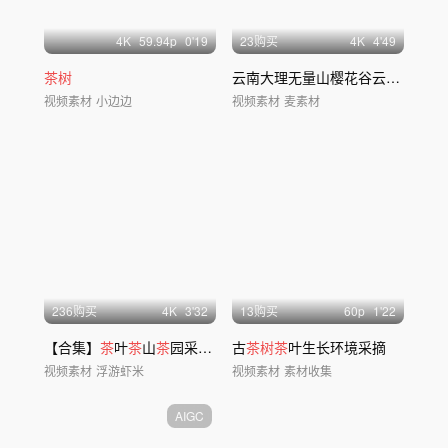
4
K
59.94
p
0'19
23购买
4
K
4'49
茶树
云南大理无量山樱花谷云海花海春暖花开
视频素材
小边边
视频素材
麦素材
236购买
4
K
3'32
13购买
60
p
1'22
【合集】
茶
叶
茶
山
茶
园采
茶
绿
茶
古
龙井
茶树茶
茶
艺春
叶生长环境采摘
茶
视频素材
浮游虾米
视频素材
素材收集
AIGC