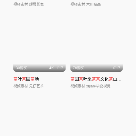
视频素材
耀晨影像
视频素材
木川映画
30购买
4
K
1'17
78购买
0'17
茶
叶
茶
园
茶
场
茶
园
茶
叶采
茶茶
文化
茶
山高山
视频素材
鬼仔艺术
视频素材
xijian/华夏视觉