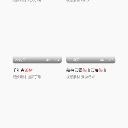
22购买
4
K
1'04
23购买
4
K
2'27
千年古
茶树
航拍云雾
茶
山云海
茶
山
视频素材
摄影丁乐
视频素材
浮游虾米