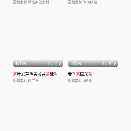
视频素材
精品原创素材
视频素材
木川映画
43购买
4
K
1'45
79购买
4
K
0'49
茶
叶发芽毛尖龙井
茶
延时
春季
茶
园采
茶
视频素材
陈三斤
视频素材
J影像