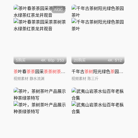
AIGC
5购买
4
K
60
p
3'53
20购买
4
K
5'12
茶
叶春
茶茶
园采
茶茶树茶
水绿
茶
千年古
红
茶
龙井观音
茶树
阳光绿色
茶
园
茶
叶
视频素材
静水流渊
视频素材
陈三斤