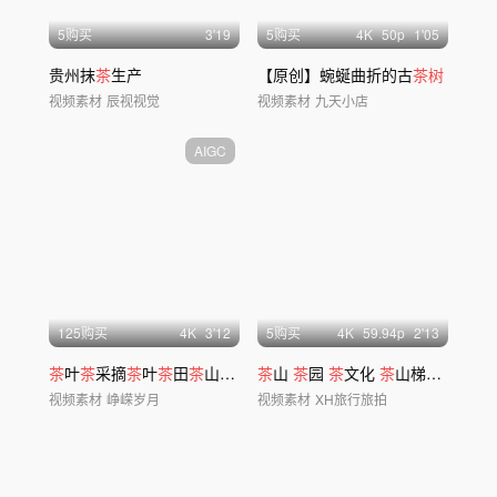
5购买
3'19
5购买
4
K
50
p
1'05
贵州抹
茶
生产
【原创】蜿蜒曲折的古
茶树
视频素材
辰视视觉
视频素材
九天小店
AIGC
125购买
4
K
3'12
5购买
4
K
59.94
p
2'13
茶
叶
茶
采摘
茶
叶
茶
田
茶
山
茶树茶
茶
水龙井绿
山
茶
园
茶
茶
文化
茶
山梯田(武夷山)
视频素材
峥嵘岁月
视频素材
XH旅行旅拍