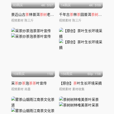
63购买
4
K
5'07
14购买
4
K
5'09
景迈山古
茶
林普洱
茶树
老
茶树
森林
千年古
树
林
茶
林
茶
园普洱
茶树
老
茶树
景
视频素材
陈三斤
视频素材
陈三斤
108购买
1'09
156购买
60
p
1'08
采
茶
炒
茶
泡
茶茶
叶宣传
【原创】
茶
叶生长环境采摘
视频素材
尚墨
视频素材
素材收集