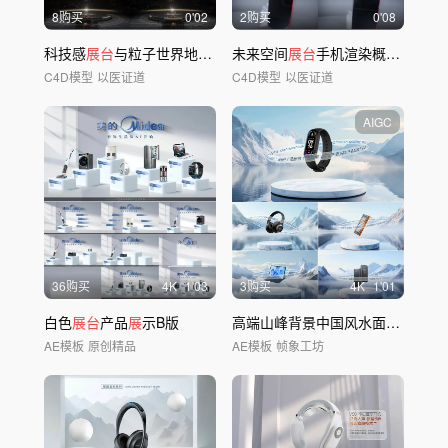
8购买
0'02
2购买
0'08
科技感
展台
与粒子世界地图场景
未来空间
展台
手机渲染概念场景
C4D模型
以医证道
C4D模型
以医证道
AIGC
36购买
4
K
1'03
3购买
4
K
1'01
白色
展台
产品
展
示B版
高端山峰背景中国风水面电商产品
AE模板
原创精品
AE模板
帧象工坊