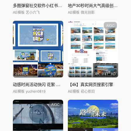
多图弹窗社交软件小红书新媒体朋友圈点赞
地产30秒时尚大气高级创意概念
短
AE模板
艺小六飞
AE模板
微光创影
AIGC
239购买
4
K
0'36
4
K
0'41
AD
动感时尚活动快闪 花絮 模板
【4k】真实网页搜索引擎
AE模板
yuchen0819
AE模板
初心依旧
AIGC