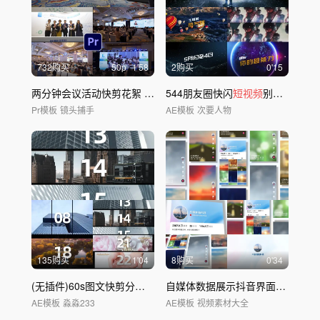
732购买
50
p
1'58
2购买
0'15
两分钟会议活动快剪花絮 2020PR模板
544朋友圈快闪
短视频
别眨眼活动预告模板
Pr模板
镜头捕手
AE模板
次要人物
135购买
1'04
8购买
0'34
(无插件)60s图文快剪分屏AE模板-1
自媒体数据展示抖音界面-第1版
AE模板
淼淼233
AE模板
视频素材大全