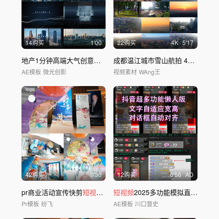
14购买
1'00
22购买
4
K
5'17
地产1分钟高端大气创意城市
短视频
广告模板
成都温江城市雪山航拍 4K 实拍城市风光
AE模板
微光创影
视频素材
WAng王
42购买
0'30
12购买
0'56
AD
pr商业活动宣传快剪
短视频
30S
短视频
2025多功能模拟直播间特效模板
Pr模板
纷飞
AE模板
川口督史