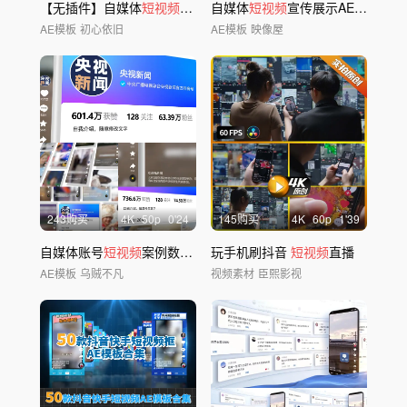
【无插件】自媒体
短视频
及个人主页展示
自媒体
短视频
宣传展示AE模板-无插件
AE模板
初心依旧
AE模板
映像屋
243购买
4
K
50
p
0'24
145购买
4
K
60
p
1'39
自媒体账号
短视频
案例数据展示宣传
玩手机刷抖音
短视频
直播
AE模板
乌贼不凡
视频素材
臣熙影视