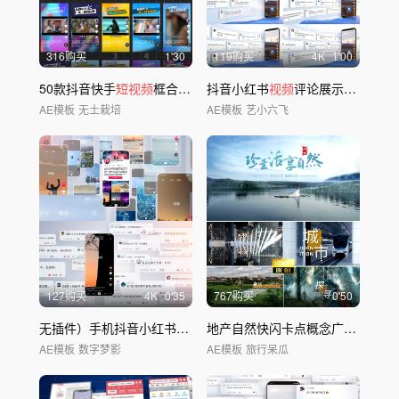
316购买
1'30
119购买
4
K
1'00
50款抖音快手
短视频
框合集AE模板
抖音小红书
视频
评论展示弹幕互动展示
AE模板
无土栽培
AE模板
艺小六飞
127购买
4
K
0'35
767购买
0'50
无插件）手机抖音小红书新媒体社交评论
地产自然快闪卡点概念广告抽象小
AE模板
数字梦影
AE模板
旅行呆瓜