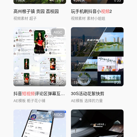
高州根子镇 贡园 荔枝园
玩手机刷抖音小
视频
2
视频素材
超子
视频素材
素材小姐姐
AIGC
5购买
4
K
0'20
194购买
0'30
抖音
短视频
评论区弹幕互动展示
30S活动花絮快剪
AE模板
栀子花小铺
AE模板
选择的力量
AIGC