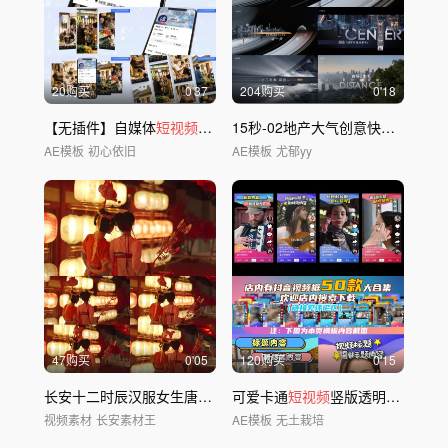
20购买
0'37
204购买
0'18
【无插件】自媒体
短视频
及个人主页展示
15秒-02地产大气创意快闪小
视频
AE模板
初心依旧
AE模板
尤郁yy
47购买
0'05
120购买
0'15
长安十二时辰汉服女生唐风街拍古风人像
可爱卡通
短视频
竖版透明边框AE模板12
视频素材
长安素材王
AE模板
无土栽培