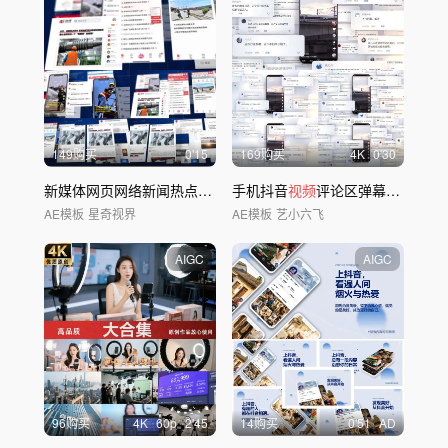
149购买
0'15
169购买
4
K
0'30
新媒体网页网络新闻热点报道微博
手机抖音
短视频
视频
报道
评论区弹幕互动展示
AE模板
星奇视界
AE模板
艺小六飞
AIGC
AIGC
96购买
4
K
60
p
2'45
14购买
0'51
AD