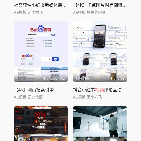
社交软件小红书新媒体朋友圈点赞多图弹窗
【4K】卡点图片时尚潮流分屏活动快闪
AE模板
艺小六飞
AE模板
摸鱼的阿贤
4
K
0'36
AD
134购买
4
K
0'39
【4k】网页搜索引擎
抖音小红书
视频
评论互动留言抖音评论区展示
AE模板
初心依旧
AE模板
艺小六飞