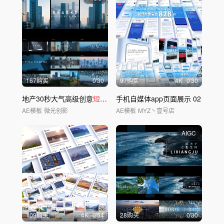
167购买
0'30
97购买
4
K
0'30
地产30秒大气高级创意
短视频
广告
手机自媒体app页面展示 02
AE模板
微光创影
AE模板
MYZ丶壹号店
AIGC
109购买
4
K
0'54
28购买
0'30