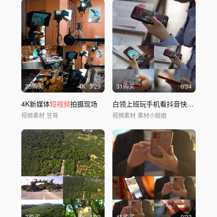
25购买
4
K
3'29
31购买
0'34
4K新媒体
短视频
拍摄现场
白领上班玩手机看抖音快手
短视频
视频素材
豆哥
视频素材
素材小姐姐
7购买
4
K
1'09
45购买
0'33