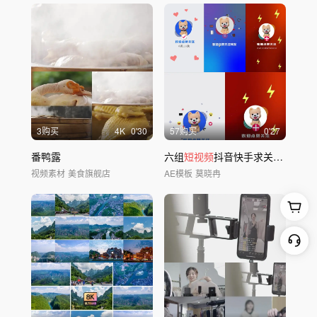
3购买
4
K
0'30
57购买
0'27
番鸭露
六组
短视频
抖音快手求关注求点赞
视频素材
美食旗舰店
AE模板
莫晓冉