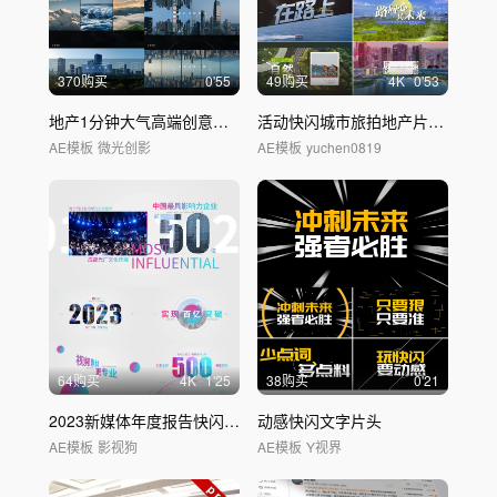
370购买
0'55
49购买
4
K
0'53
地产1分钟大气高端创意概念
短视频
广告
活动快闪城市旅拍地产片头-AE模板
AE模板
微光创影
AE模板
yuchen0819
64购买
4
K
1'25
38购买
0'21
2023新媒体年度报告快闪发布
动感快闪文字片头
AE模板
影视狗
AE模板
Y视界