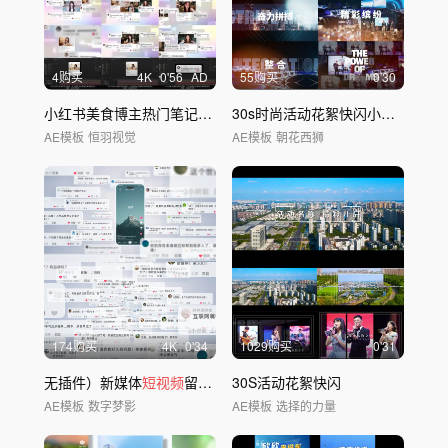
4购买
4
K
0'56
AD
55购买
0'30
小红书美食博主热门笔记评论留言展示
30s时尚活动花絮快闪小
视频
AE模板
恒羽视觉
AE模板
朝花西狮
174购买
4
K
0'34
1029购买
0'31
无插件）新媒体
短视频
留言评论数据AE模板
30S活动花絮快闪
AE模板
数字梦影
AE模板
选择的力量