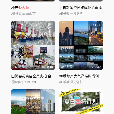
地产
短视频
手机新闻资讯媒体评论直播
AE模板
scorpioTT
AE模板
一只鸽子
AIGC
169购买
4
K
0'48
343购买
4
K
0'32
山姆会员商店全景实拍 会员商超消费空镜
30秒地产大气高端时尚创意
短视频
视频素材
ArcLight
AE模板
微光创影