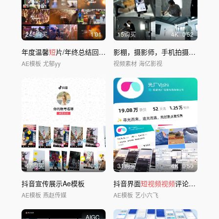
245购买
1'01
15购买
4
K
0'52
年度温馨
短
片/年终总结回顾/混剪开场
影棚，摄影师，手机拍摄，微单，
AE模板
尤郁yy
视频素材
海亿影视
47购买
0'37
31购买
4
K
0'50
抖音宣传展示Ae模板
抖音界面
短视频视频
评论互动展示
AE模板
燕赵传媒
AE模板
艺小六飞
AIGC