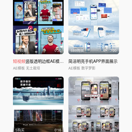
57购买
0'30
689购买
4
K
1'00
短视频
竖版透明边框AE模板02
简洁明亮手机APP界面展示
AE模板
无土栽培
AE模板
数字梦影
5购买
0'16
32购买
0'09