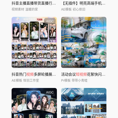
抖音主播直播带货直播行业电商销售
【无插件】明亮高端手机APP宣传模板
视频素材
温暖的家
AE模板
初心依旧
AIGC
9购买
4
K
0'24
734购买
50
p
1'24
抖音热门
视频
多屏轮播展示【无插件】
活动会议
短视频
花絮快闪PR模板
AE模板
恒羽工作室
Pr模板
带带小青蛙
AIGC