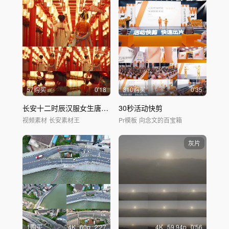
57购买
0'18
310购买
0'35
长安十二时辰汉服女生唐风街拍古风人像
30秒活动快剪
视频素材
长安素材王
Pr模板
向念文的百宝箱
灰片
1购买
4
K
60
p
2'27
4
K
59.94
p
0'56