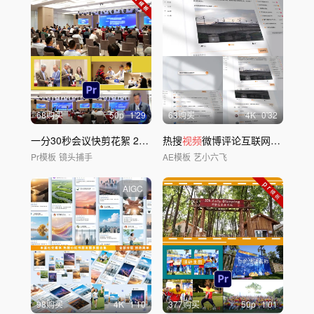
68购买
50
p
1'29
63购买
4
K
0'32
一分30秒会议快剪花絮 2020PR模板
热搜
视频
微博评论互联网评论互动展示
Pr模板
镜头捕手
AE模板
艺小六飞
AIGC
98购买
4
K
1'10
377购买
50
p
1'01