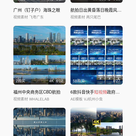
广州（钉子户）海珠之眼
航拍日出黄昏落日晚霞风景
短视频
视频素材
飞粤广东
视频素材
两只尾巴
2购买
4
K
6'02
58购买
0'27
福州中央商务区CBD航拍
6款抖音快手
短视频
政府企业新闻框AE模板
视频素材
WHALELAB
AE模板
VJ杭州小虫