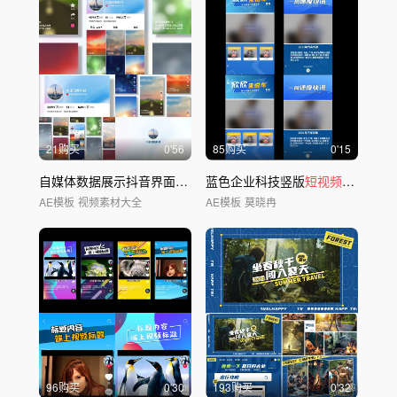
21购买
0'56
85购买
0'15
自媒体数据展示抖音界面-第2版
蓝色企业科技竖版
短视频
展示效果
AE模板
视频素材大全
AE模板
莫晓冉
96购买
0'30
193购买
0'32