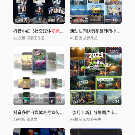
15购买
4
K
0'58
2028购买
1'00
抖音小红书社交媒体
视频
展示动画【无插件】
活动快闪快剪花絮转场小
视频短视
AE模板
恒羽工作室
AE模板
旅行呆瓜
AIGC
92购买
4
K
0'27
688购买
0'34
抖音多屏自媒体账号宣传新媒体抖音界面轮播
【3月上新】分屏图片卡点时尚潮流活动快闪
AE模板
普通发
AE模板
皮皮虾先生