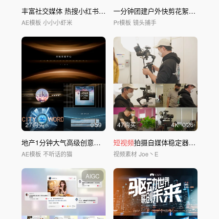
丰富社交媒体 热搜小红书朋友圈多图合集
一分钟团建户外快剪花絮2021PR模板
AE模板
小小小虾米
Pr模板
镜头捕手
27购买
0'59
47购买
4
K
0'26
地产1分钟大气高级创意
短视频
短视频
广告
拍摄自媒体稳定器如影云鹤
AE模板
不听话的猫
视频素材
Joe丶E
AIGC