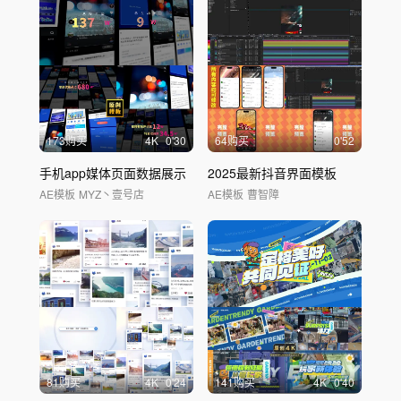
173购买
4
K
0'30
64购买
0'52
手机app媒体页面数据展示
2025最新抖音界面模板
AE模板
MYZ丶壹号店
AE模板
曹智障
81购买
4
K
0'24
141购买
4
K
0'40