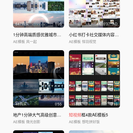
647购买
1'05
4
K
0'37
AD
1分钟高端质感优雅城市地产广告
小红书打卡社交媒体内容评论展示合集
AE模板
风一起
AE模板
恒羽视觉
48购买
0'55
15购买
0'10
地产1分钟大气高级创意概念
短视频
短视频
广告
框4款AE模板5
AE模板
微光创影
AE模板
想吃拼好饭