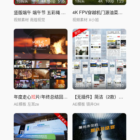
10购买
4
K
60
p
5'05
1购买
4
K
100
p
1'23
竖版端午 端午节 五彩绳 粽子端午
短视频
4K FPV穿越机门源油菜花大西北
视频素材
南煌视觉
视频素材
X小旭
107购买
0'52
223购买
0'40
年度走心
短
片/年终总结回顾/混剪开场
【无插件】简洁（2款）手机图片新闻媒体
AE模板
左耳ze
AE模板
镜井OH