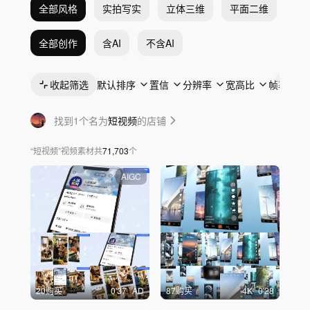
全部风格
实拍写实
立体三维
平面二维
抽
全部创作
含AI
不含AI
收起筛选
默认排序
置信
分辨率
宽高比
帧率
找到1个名为
短视频
的店铺
“
短视频
”
视频素材
共
71,703
个
AIGC
20购买
0'37
AD
87购买
4
K
0'28