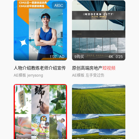
AIGC
1'07
AD
9购买
4
K
0'25
人物介绍教练老师介绍宣传
原创高端房地产
短视频
AE模板
jerrysong
AE模板
左手受过伤