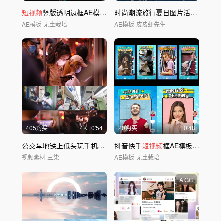
短视频
竖版透明边框AE模板01
时尚潮流旅行夏日图片活动快闪
AE模板
无土栽培
AE模板
皮皮虾先生
405购买
4
K
0'54
20购买
0'48
公交车地铁上低头玩手机的人们4k
抖音快手
视频
素材
短视频
框AE模板17
视频素材
三柒
AE模板
无土栽培
AIGC